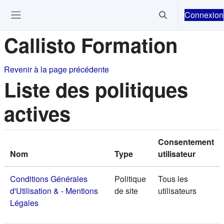
Passer au contenu principal
Connexion
Activer/désactiver 
Ouvrir le menu de navigation
Callisto Formation
Revenir à la page précédente
Liste des politiques
actives
Consentement
Nom
Type
utilisateur
Conditions Générales
Politique
Tous les
d'Utilisation & - Mentions
de site
utilisateurs
Légales