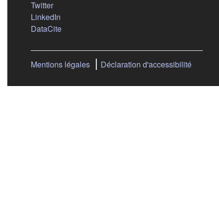
(s'ouvre dans un nouvel onglet)
Twitter
(s'ouvre dans un nouvel onglet)
LinkedIn
(s'ouvre dans un nouvel onglet)
DataCite
Mentions légales
Déclaration d'accessibilité