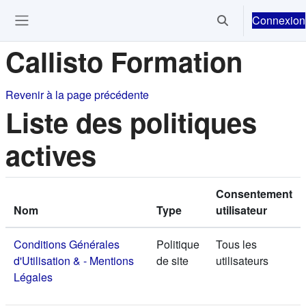
Passer au contenu principal
Connexion
Activer/désactiver 
Ouvrir le menu de navigation
Callisto Formation
Revenir à la page précédente
Liste des politiques
actives
Consentement
Nom
Type
utilisateur
Conditions Générales
Politique
Tous les
d'Utilisation & - Mentions
de site
utilisateurs
Légales