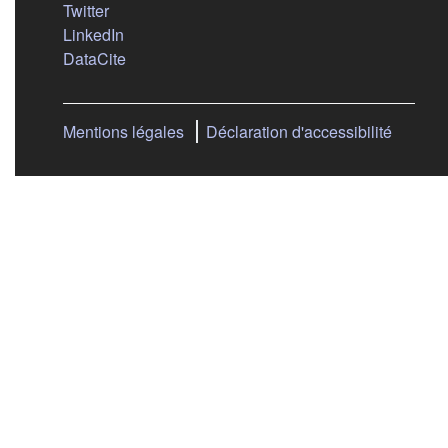
(s'ouvre dans un nouvel onglet)
Twitter
(s'ouvre dans un nouvel onglet)
LinkedIn
(s'ouvre dans un nouvel onglet)
DataCite
Mentions légales
Déclaration d'accessibilité