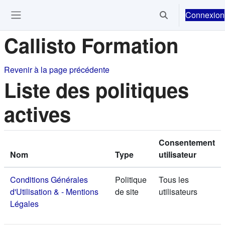
Passer au contenu principal
Connexion
Activer/désactiver 
Ouvrir le menu de navigation
Callisto Formation
Revenir à la page précédente
Liste des politiques
actives
Consentement
Nom
Type
utilisateur
Conditions Générales
Politique
Tous les
d'Utilisation & - Mentions
de site
utilisateurs
Légales