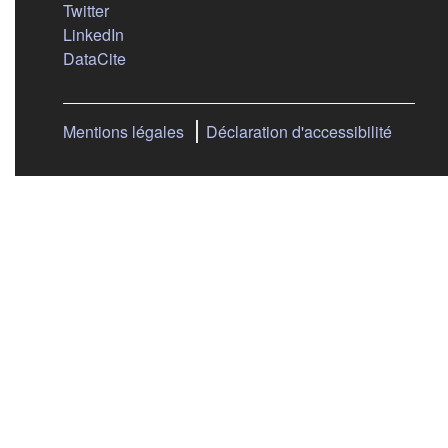
(s'ouvre dans un nouvel onglet)
Twitter
(s'ouvre dans un nouvel onglet)
LinkedIn
(s'ouvre dans un nouvel onglet)
DataCite
Mentions légales
Déclaration d'accessibilité