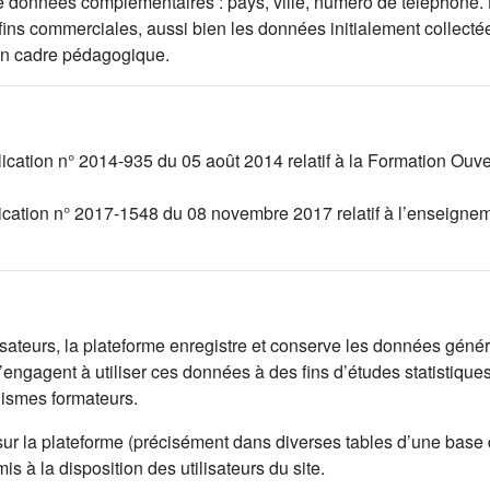
l de données complémentaires : pays, ville, numéro de téléphone.
 fins commerciales, aussi bien les données initialement collec
un cadre pédagogique.
lication n° 2014-935 du 05 août 2014 relatif à la Formation Ouv
lication n° 2017-1548 du 08 novembre 2017 relatif à l’enseignem
lisateurs, la plateforme enregistre et conserve les données généré
engagent à utiliser ces données à des fins d’études statistique
nismes formateurs.
sur la plateforme (précisément dans diverses tables d’une base
 à la disposition des utilisateurs du site.