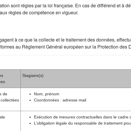
ion sont régies par la loi française. En cas de différend et à déf
 aux règles de compétence en vigueur.
ent à ce que la collecte et le traitement des données, effectué
t conformes au Règlement Général européen sur la Protection de
es
Stagiaire(s)
ées
e de
Nom, prénom
collectées
Coordonnées : adresse mail
ale
Exécution de mesures contractuelles dans le cadre 
L’obligation légale du responsable de traitement pou