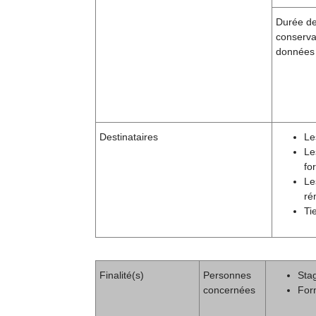
Durée d
conserva
données
Destinataires
Le
Le
fo
Le
ré
Ti
Finalité(s)
Personnes
Stag
concernées
For