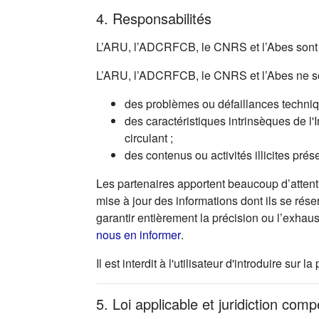
4. Responsabilités
L’ARU, l’ADCRFCB, le CNRS et l’Abes sont r
L’ARU, l’ADCRFCB, le CNRS et l’Abes ne so
des problèmes ou défaillances technique
des caractéristiques intrinsèques de l'
circulant ;
des contenus ou activités illicites prés
Les partenaires apportent beaucoup d’attenti
mise à jour des informations dont ils se rése
garantir entièrement la précision ou l’exhau
(s'ouvre dans un nouvel ong
nous en informer
.
Il est interdit à l'utilisateur d'introduire s
5. Loi applicable et juridiction com