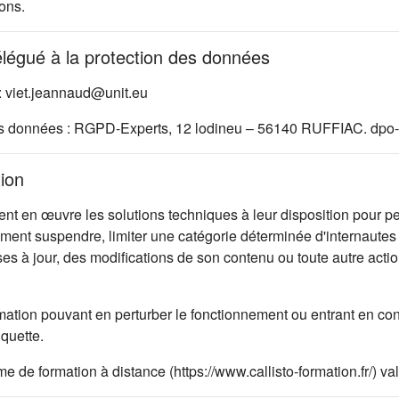
ons.
élégué à la protection des données
: viet.jeannaud@unit.eu
es données : RGPD-Experts, 12 lodineu – 56140 RUFFIAC. dpo-
tion
 en œuvre les solutions techniques à leur disposition pour per
oment suspendre, limiter une catégorie déterminée d'internautes 
ises à jour, des modifications de son contenu ou toute autre ac
mation pouvant en perturber le fonctionnement ou entrant en con
iquette.
rme de formation à distance (https://www.callisto-formation.fr/) 