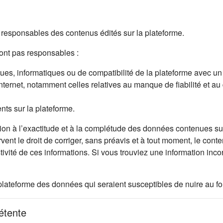
esponsables des contenus édités sur la plateforme.
nt pas responsables :
s, informatiques ou de compatibilité de la plateforme avec un mat
Internet, notamment celles relatives au manque de fiabilité et au
ents sur la plateforme.
on à l’exactitude et à la complétude des données contenues sur 
rvent le droit de corriger, sans préavis et à tout moment, le cont
stivité de ces informations. Si vous trouviez une information in
let)
ur la plateforme des données qui seraient susceptibles de nuire au
pétente