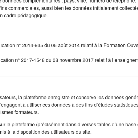
l de données complémentaires : pays, ville, numéro de téléphone.
 fins commerciales, aussi bien les données initialement collec
un cadre pédagogique.
lication n° 2014-935 du 05 août 2014 relatif à la Formation Ouv
lication n° 2017-1548 du 08 novembre 2017 relatif à l’enseignem
lisateurs, la plateforme enregistre et conserve les données généré
engagent à utiliser ces données à des fins d’études statistique
nismes formateurs.
sur la plateforme (précisément dans diverses tables d’une base
 à la disposition des utilisateurs du site.