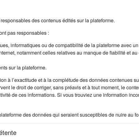
esponsables des contenus édités sur la plateforme.
nt pas responsables :
s, informatiques ou de compatibilité de la plateforme avec un mat
Internet, notamment celles relatives au manque de fiabilité et au
ents sur la plateforme.
on à l’exactitude et à la complétude des données contenues sur 
rvent le droit de corriger, sans préavis et à tout moment, le cont
stivité de ces informations. Si vous trouviez une information in
let)
ur la plateforme des données qui seraient susceptibles de nuire au
pétente