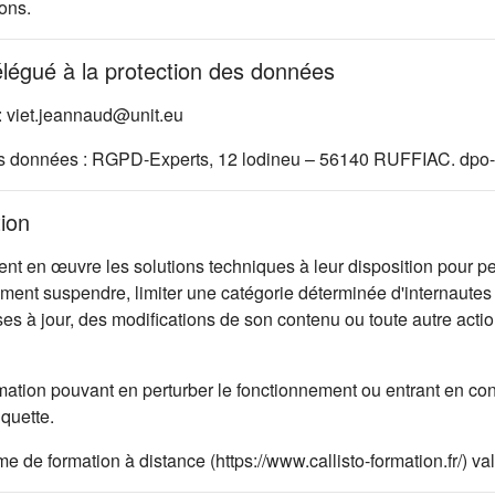
ons.
élégué à la protection des données
: viet.jeannaud@unit.eu
es données : RGPD-Experts, 12 lodineu – 56140 RUFFIAC. dpo-
tion
 en œuvre les solutions techniques à leur disposition pour per
oment suspendre, limiter une catégorie déterminée d'internautes 
ises à jour, des modifications de son contenu ou toute autre ac
mation pouvant en perturber le fonctionnement ou entrant en con
iquette.
rme de formation à distance (https://www.callisto-formation.fr/) 