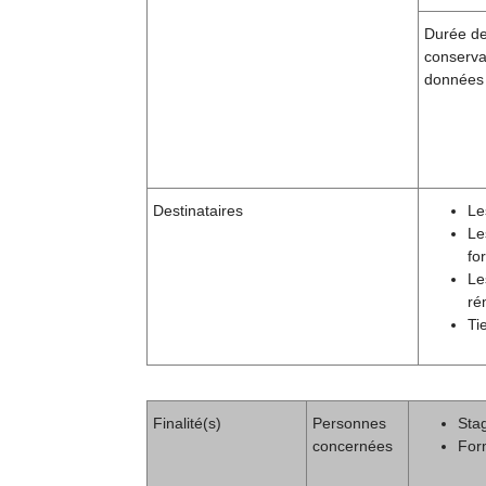
Durée d
conserva
données
Destinataires
Le
Le
fo
Le
ré
Ti
Finalité(s)
Personnes
Stag
concernées
For