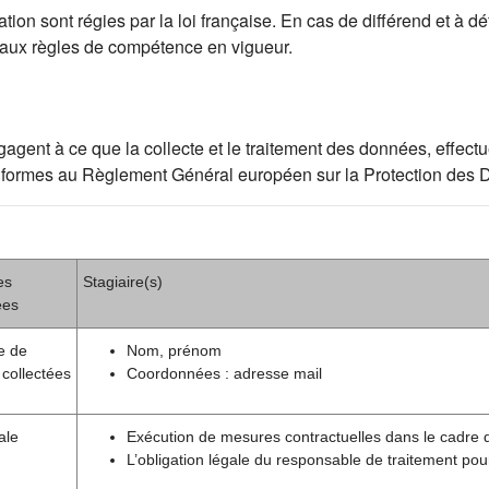
ion sont régies par la loi française. En cas de différend et à déf
 aux règles de compétence en vigueur.
ent à ce que la collecte et le traitement des données, effectué
t conformes au Règlement Général européen sur la Protection de
es
Stagiaire(s)
ées
e de
Nom, prénom
collectées
Coordonnées : adresse mail
ale
Exécution de mesures contractuelles dans le cadre 
L’obligation légale du responsable de traitement pou