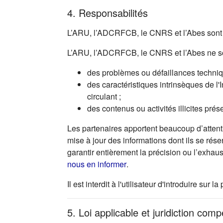
4. Responsabilités
L’ARU, l’ADCRFCB, le CNRS et l’Abes sont r
L’ARU, l’ADCRFCB, le CNRS et l’Abes ne so
des problèmes ou défaillances technique
des caractéristiques intrinsèques de l'
circulant ;
des contenus ou activités illicites prés
Les partenaires apportent beaucoup d’attenti
mise à jour des informations dont ils se rése
garantir entièrement la précision ou l’exhau
(s'ouvre dans un nouvel ong
nous en informer
.
Il est interdit à l'utilisateur d'introduire s
5. Loi applicable et juridiction com