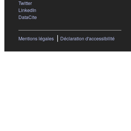
(s'ouvre dans un nouvel onglet)
Twitter
(s'ouvre dans un nouvel onglet)
LinkedIn
(s'ouvre dans un nouvel onglet)
DataCite
Mentions légales
Déclaration d'accessibilité