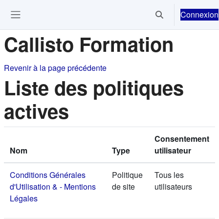
Passer au contenu principal
Connexion
Activer/désactiver 
Ouvrir le menu de navigation
Callisto Formation
Revenir à la page précédente
Liste des politiques
actives
Consentement
Nom
Type
utilisateur
Conditions Générales
Politique
Tous les
d'Utilisation & - Mentions
de site
utilisateurs
Légales