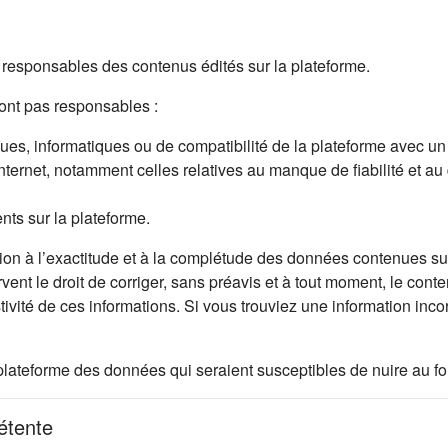
esponsables des contenus édités sur la plateforme.
nt pas responsables :
s, informatiques ou de compatibilité de la plateforme avec un mat
Internet, notamment celles relatives au manque de fiabilité et au
ents sur la plateforme.
on à l’exactitude et à la complétude des données contenues sur 
rvent le droit de corriger, sans préavis et à tout moment, le cont
stivité de ces informations. Si vous trouviez une information in
let)
ur la plateforme des données qui seraient susceptibles de nuire au
pétente