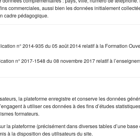
l de données complémentaires : pays, ville, numéro de téléphone.
 fins commerciales, aussi bien les données initialement collec
un cadre pédagogique.
lication n° 2014-935 du 05 août 2014 relatif à la Formation Ouv
lication n° 2017-1548 du 08 novembre 2017 relatif à l’enseignem
lisateurs, la plateforme enregistre et conserve les données généré
engagent à utiliser ces données à des fins d’études statistique
nismes formateurs.
sur la plateforme (précisément dans diverses tables d’une base
 à la disposition des utilisateurs du site.