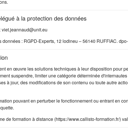
ons.
élégué à la protection des données
: viet.jeannaud@unit.eu
es données : RGPD-Experts, 12 lodineu – 56140 RUFFIAC. dpo-
tion
 en œuvre les solutions techniques à leur disposition pour per
oment suspendre, limiter une catégorie déterminée d'internautes 
ises à jour, des modifications de son contenu ou toute autre ac
mation pouvant en perturber le fonctionnement ou entrant en con
iquette.
rme de formation à distance (https://www.callisto-formation.fr/) 