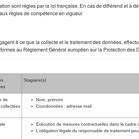
ion sont régies par la loi française. En cas de différend et à déf
 aux règles de compétence en vigueur.
ent à ce que la collecte et le traitement des données, effectué
t conformes au Règlement Général européen sur la Protection de
es
Stagiaire(s)
ées
e de
Nom, prénom
collectées
Coordonnées : adresse mail
ale
Exécution de mesures contractuelles dans le cadre 
L’obligation légale du responsable de traitement pou