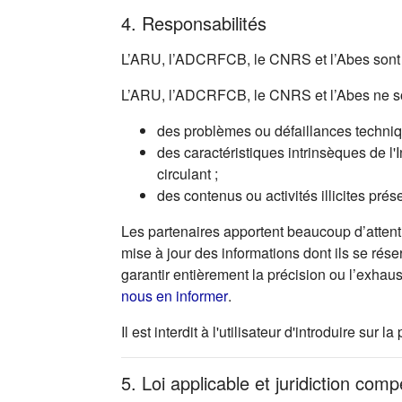
4. Responsabilités
L’ARU, l’ADCRFCB, le CNRS et l’Abes sont r
L’ARU, l’ADCRFCB, le CNRS et l’Abes ne so
des problèmes ou défaillances technique
des caractéristiques intrinsèques de l'
circulant ;
des contenus ou activités illicites prés
Les partenaires apportent beaucoup d’attenti
mise à jour des informations dont ils se rése
garantir entièrement la précision ou l’exhau
(s'ouvre dans un nouvel ong
nous en informer
.
Il est interdit à l'utilisateur d'introduire s
5. Loi applicable et juridiction com