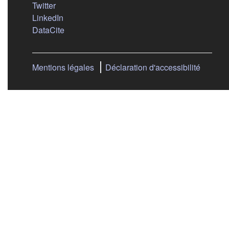
(s'ouvre dans un nouvel onglet)
Twitter
(s'ouvre dans un nouvel onglet)
LinkedIn
(s'ouvre dans un nouvel onglet)
DataCite
Mentions légales
Déclaration d'accessibilité