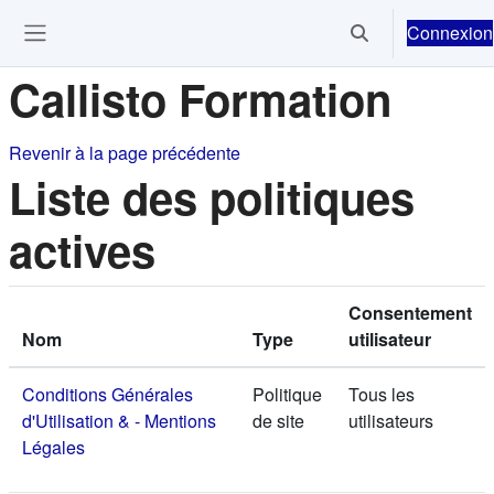
Passer au contenu principal
Connexion
Activer/désactiver 
Ouvrir le menu de navigation
Callisto Formation
Revenir à la page précédente
Liste des politiques
actives
Consentement
Nom
Type
utilisateur
Conditions Générales
Politique
Tous les
d'Utilisation & - Mentions
de site
utilisateurs
Légales