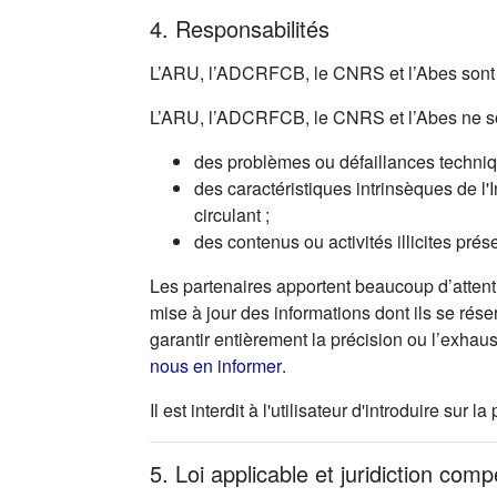
4. Responsabilités
L’ARU, l’ADCRFCB, le CNRS et l’Abes sont r
L’ARU, l’ADCRFCB, le CNRS et l’Abes ne so
des problèmes ou défaillances technique
des caractéristiques intrinsèques de l'
circulant ;
des contenus ou activités illicites prés
Les partenaires apportent beaucoup d’attenti
mise à jour des informations dont ils se rése
garantir entièrement la précision ou l’exhau
(s'ouvre dans un nouvel ong
nous en informer
.
Il est interdit à l'utilisateur d'introduire s
5. Loi applicable et juridiction com