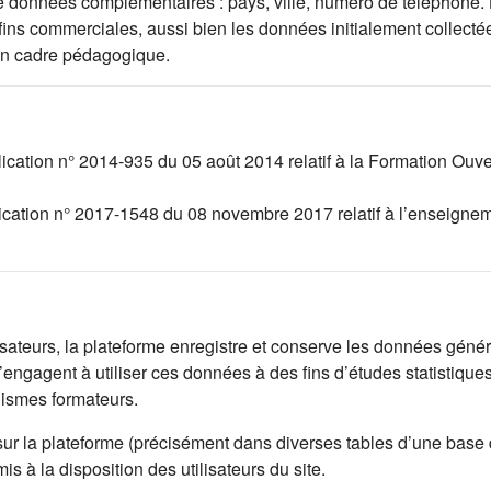
l de données complémentaires : pays, ville, numéro de téléphone.
 fins commerciales, aussi bien les données initialement collec
un cadre pédagogique.
lication n° 2014-935 du 05 août 2014 relatif à la Formation Ouv
lication n° 2017-1548 du 08 novembre 2017 relatif à l’enseignem
lisateurs, la plateforme enregistre et conserve les données généré
engagent à utiliser ces données à des fins d’études statistique
nismes formateurs.
sur la plateforme (précisément dans diverses tables d’une base
 à la disposition des utilisateurs du site.