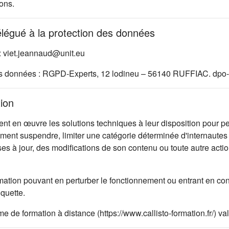
ons.
élégué à la protection des données
: viet.jeannaud@unit.eu
es données : RGPD-Experts, 12 lodineu – 56140 RUFFIAC. dpo-
tion
 en œuvre les solutions techniques à leur disposition pour per
oment suspendre, limiter une catégorie déterminée d'internautes 
ises à jour, des modifications de son contenu ou toute autre ac
mation pouvant en perturber le fonctionnement ou entrant en con
iquette.
rme de formation à distance (https://www.callisto-formation.fr/) 