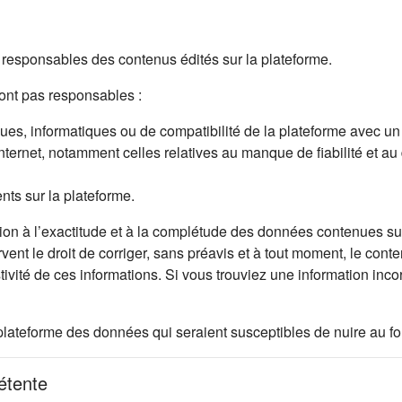
esponsables des contenus édités sur la plateforme.
nt pas responsables :
s, informatiques ou de compatibilité de la plateforme avec un mat
Internet, notamment celles relatives au manque de fiabilité et au
ents sur la plateforme.
on à l’exactitude et à la complétude des données contenues sur 
rvent le droit de corriger, sans préavis et à tout moment, le cont
stivité de ces informations. Si vous trouviez une information in
let)
ur la plateforme des données qui seraient susceptibles de nuire au
pétente