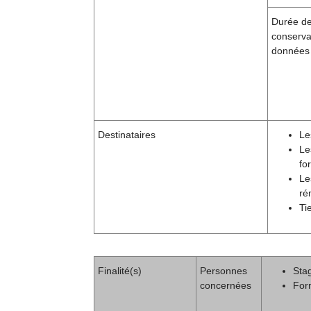
Durée d
conserva
données
Destinataires
Le
Le
fo
Le
ré
Ti
Finalité(s)
Personnes
Stag
concernées
For