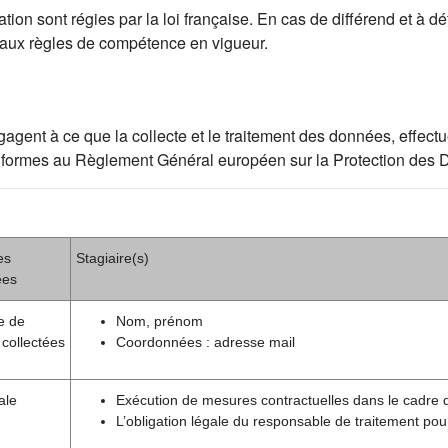
ion sont régies par la loi française. En cas de différend et à déf
 aux règles de compétence en vigueur.
ent à ce que la collecte et le traitement des données, effectué
t conformes au Règlement Général européen sur la Protection de
es
Stagiaire(s)
ées
e de
Nom, prénom
collectées
Coordonnées : adresse mail
ale
Exécution de mesures contractuelles dans le cadre 
L’obligation légale du responsable de traitement pou