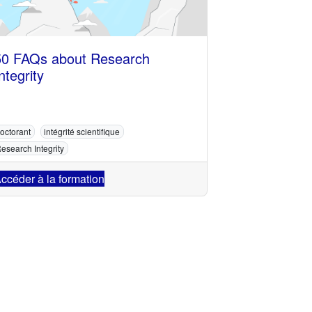
50 FAQs about Research
ntegrity
octorant
intégrité scientifique
esearch Integrity
ccéder à la formation