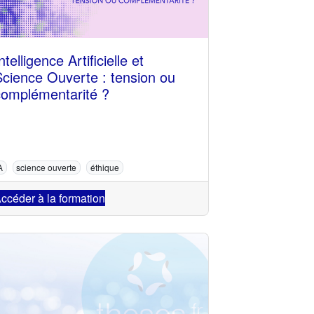
ntelligence Artificielle et
Science Ouverte : tension ou
complémentarité ?
A
science ouverte
éthique
ccéder à la formation