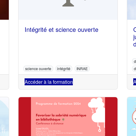
Intégrité et science ouverte
j
d
science ouverte
intégrité
INRAE
d
Accéder à la formation
A