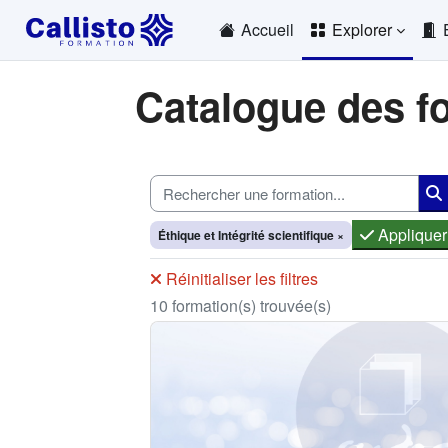
Passer au contenu principal
Accueil
Explorer
Catalogue des f
Appliquer
Éthique et Intégrité scientifique
×
Réinitialiser les filtres
10 formation(s) trouvée(s)