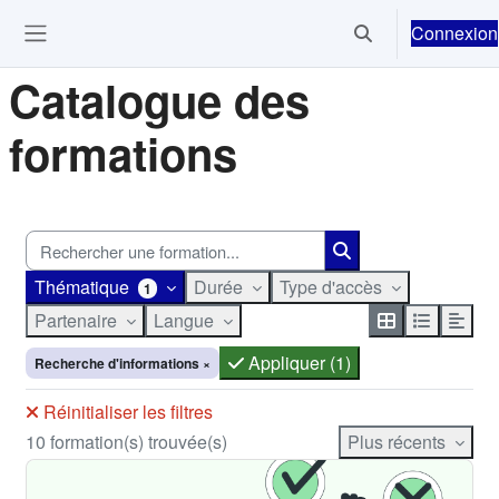
Passer au contenu principal
Connexion
Activer/désactiver 
Ouvrir le menu de navigation
Catalogue des
formations
Thématique
Durée
Type d'accès
1
Partenaire
Langue
Appliquer (1)
Recherche d'informations
×
Réinitialiser les filtres
10 formation(s) trouvée(s)
Plus récents