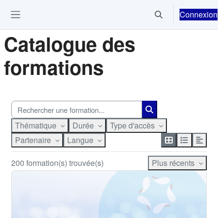
Passer au contenu principal
Connexion
Activer/désactiver 
Ouvrir le menu de navigation
Catalogue des
formations
Thématique
Durée
Type d'accès
Partenaire
Langue
200 formation(s) trouvée(s)
Plus récents