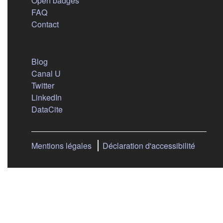
Open badges
FAQ
Contact
Nous suivre
(s'ouvre dans un nouvel onglet)
Blog
(s'ouvre dans un nouvel onglet)
Canal U
(s'ouvre dans un nouvel onglet)
Twitter
(s'ouvre dans un nouvel onglet)
LinkedIn
(s'ouvre dans un nouvel onglet)
DataCite
Mentions légales
Déclaration d'accessibilité