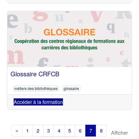
Glossaire CRFCB
métiers des bibliothèques
glossaire
Accéder à la formation
«
1
2
3
4
5
6
7
8
Afficher