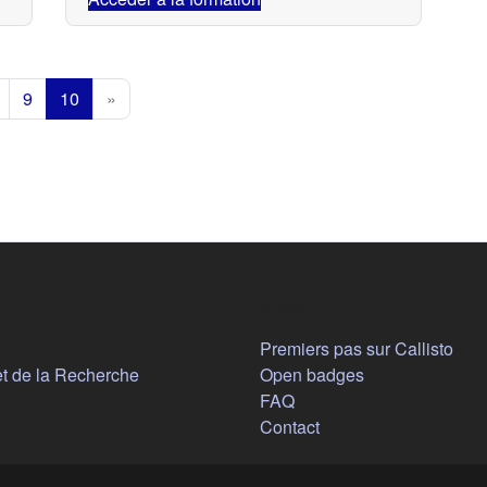
9
10
»
Aide
n nouvel onglet)
Premiers pas sur Callisto
(s'ouvre dans un nouvel onglet)
et de la Recherche
Open badges
FAQ
Contact