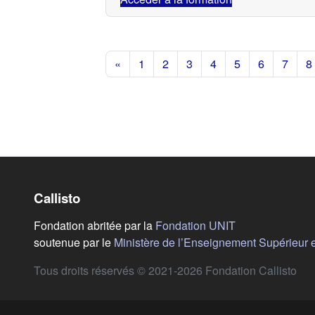
«
1
2
3
4
5
6
7
8
Callisto
(s'ouvre dans u
Fondation abritée par la
Fondation UNIT
soutenue par le
Ministère de l’Enseignement Supérieur 
Tous droits réservés © 2021-2026 Fondation Callisto