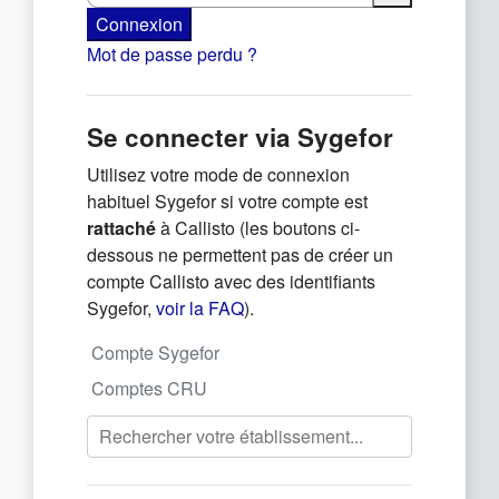
Connexion
Mot de passe perdu ?
Se connecter via Sygefor
Utilisez votre mode de connexion
habituel Sygefor si votre compte est
rattaché
à Callisto (les boutons ci-
dessous ne permettent pas de créer un
compte Callisto avec des identifiants
(s'ouvre dans un nouvel onglet)
Sygefor,
voir la FAQ
).
Compte Sygefor
Comptes CRU