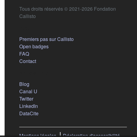
Tous droits réservés © 2021-2026 Fondation
Callisto
Aide
Premiers pas sur Callisto
Open badges
FAQ
Contact
Nous suivre
(s'ouvre dans un nouvel onglet)
Blog
(s'ouvre dans un nouvel onglet)
Canal U
(s'ouvre dans un nouvel onglet)
Twitter
(s'ouvre dans un nouvel onglet)
LinkedIn
(s'ouvre dans un nouvel onglet)
DataCite
Mentions légales
Déclaration d'accessibilité