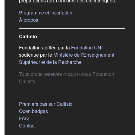
préparations aux concours des bibliothèques.
(s'ouvre dans un nouvel ongle
Programme et inscription
(s'ouvre dans un nouvel onglet)
À propos
Callisto
(s'ouvre dans
Fondation abritée par la
Fondation UNIT
soutenue par le
Ministère de l’Enseignement
(s'ouvre dans un nouvel 
Supérieur et de la Recherche
Tous droits réservés © 2021-2026 Fondation
Callisto
Aide
Premiers pas sur Callisto
Open badges
FAQ
Contact