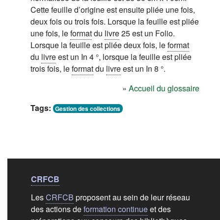
Cette feuille d’origine est ensuite pliée une fois,
deux fois ou trois fois. Lorsque la feuille est pliée
une fois, le
format
du
livre
25 est un Folio.
Lorsque la feuille est pliée deux fois, le
format
du
livre
est un In 4 °, lorsque la feuille est pliée
trois fois, le
format
du
livre
est un In 8 °.
»
Accueil du glossaire
Tags:
Gestion des collections
Liens de bas de
pag
CRFCB
Les
CRFCB
proposent au sein de leur réseau
des actions de
formation continue
et des