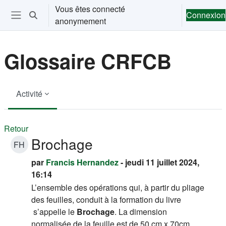
Passer au contenu principal
Vous êtes connecté
Connexion
Activer/désactiver la saisie de recherche
anonymement
Ouvrir le menu de navigation
Glossaire CRFCB
Activité
Retour
Brochage
FH
par
Francis Hernandez
- jeudi 11 juillet 2024,
16:14
L’ensemble des opérations qui, à partir du pliage
des feuilles, conduit à la formation du
livre
s’appelle le
Brochage
. La dimension
normalisée de la feuille est de 50 cm x 70cm.