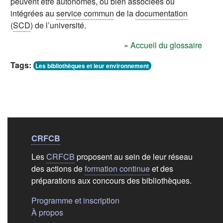
peuvent être autonomes, ou bien associées ou
intégrées au
service commun
de la
documentation
(
SCD
) de l’université.
»
Accueil du glossaire
Tags:
Les bibliothèques et leur environnement
Liens de bas de
pag
CRFCB
Les
CRFCB
proposent au sein de leur réseau
des actions de
formation continue
et des
préparations aux concours des bibliothèques.
(s'ouvre dans un nouvel ongle
Programme et inscription
(s'ouvre dans un nouvel onglet)
À propos