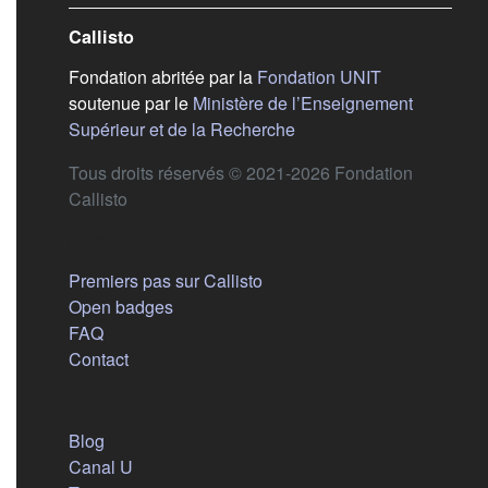
Callisto
(s'ouvre dans
Fondation abritée par la
Fondation UNIT
soutenue par le
Ministère de l’Enseignement
(s'ouvre dans un nouvel 
Supérieur et de la Recherche
Tous droits réservés © 2021-2026 Fondation
Callisto
Aide
Premiers pas sur Callisto
Open badges
FAQ
Contact
Nous suivre
(s'ouvre dans un nouvel onglet)
Blog
(s'ouvre dans un nouvel onglet)
Canal U