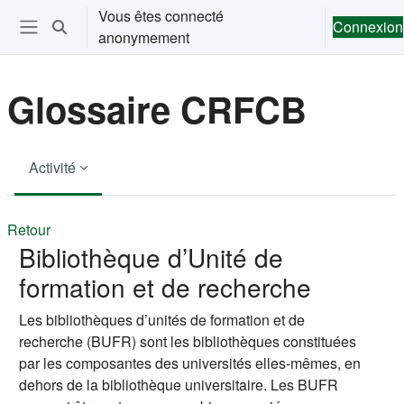
Passer au contenu principal
Vous êtes connecté
Connexion
Activer/désactiver la saisie de recherche
anonymement
Ouvrir le menu de navigation
Glossaire CRFCB
Activité
Retour
Bibliothèque d’Unité de
formation et de recherche
Les bibliothèques d’unités de formation et de
recherche (BUFR) sont les bibliothèques constituées
par les composantes des universités elles-mêmes, en
dehors de la bibliothèque universitaire. Les BUFR