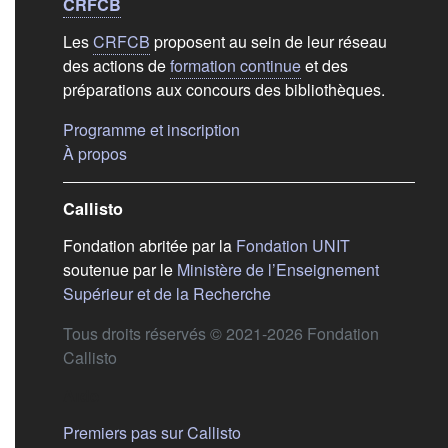
Liens de bas de
pag
CRFCB
Les
CRFCB
proposent au sein de leur réseau
des actions de
formation continue
et des
préparations aux concours des bibliothèques.
(s'ouvre dans un nouvel ongle
Programme et inscription
(s'ouvre dans un nouvel onglet)
À propos
Callisto
(s'ouvre dans
Fondation abritée par la
Fondation UNIT
soutenue par le
Ministère de l’Enseignement
(s'ouvre dans un nouvel 
Supérieur et de la Recherche
Tous droits réservés © 2021-2026 Fondation
Callisto
Aide
Premiers pas sur Callisto