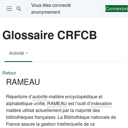
Passer au contenu principal
Vous êtes connecté
Connexion
Activer/désactiver la saisie de recherche
anonymement
Ouvrir le menu de navigation
Glossaire CRFCB
Activité
Retour
RAMEAU
Répertoire d’
autorité
-matière encyclopédique et
alphabétique unifié,
RAMEAU
est l’outil d’
indexation
matière utilisé actuellement par la majorité des
bibliothèques françaises. La
Bibliothèque nationale de
France
assure la gestion intellectuelle de ce