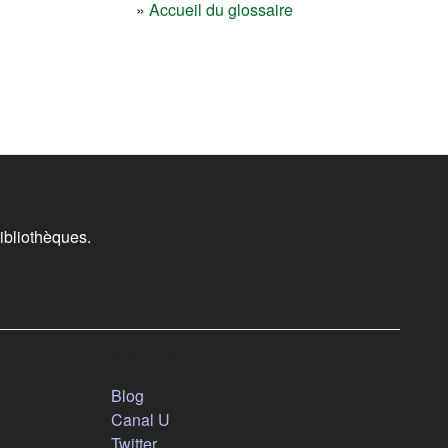
»
Accueil du glossaire
ibliothèques.
Nous suivre
(s'ouvre dans un nouvel onglet)
Blog
(s'ouvre dans un nouvel onglet)
Canal U
(s'ouvre dans un nouvel onglet)
Twitter