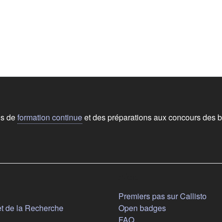
ns de
formation continue
et des préparations aux concours des b
Aide
n nouvel onglet)
Premiers pas sur Callisto
(s'ouvre dans un nouvel onglet)
et de la Recherche
Open badges
FAQ