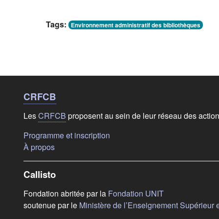
Tags:
Environnement administratif des bibliothèques
Liens de bas de
page
CRFCB
Les
CRFCB
proposent au sein de leur réseau des actio
(s'ouvre dans un nouvel onglet)
Programme et inscription
(s'ouvre dans un nouvel onglet)
À propos
Callisto
(s'ouvre dans u
Fondation abritée par la
Fondation UNIT
soutenue par le
Ministère de l’Enseignement Supérieur 