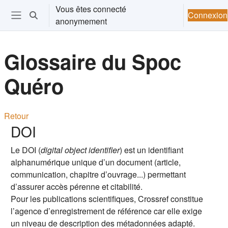
Passer au contenu principal
Vous êtes connecté
Connexion
Activer/désactiver la saisie de recherche
anonymement
Ouvrir le menu de navigation
Glossaire du Spoc
Quéro
Retour
DOI
Le DOI (
digital object identifier
) est un identifiant
alphanumérique unique d’un document (article,
communication, chapitre d’ouvrage...) permettant
d’assurer accès pérenne et citabilité.
Pour les publications scientifiques, Crossref constitue
l’agence d’enregistrement de référence car elle exige
un niveau de description des métadonnées adapté.