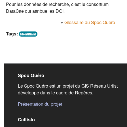
Pour les données de recherche, c’est le consortium
DataCite qui attribue les DOI.
»
Glossaire du Spoc Quéro
Tags:
Identifiant
Liens de bas de pag
Spoc Quéro
Le Spoc Quéro est un projet du GIS Réseau Urfist
développé dans le cadre de Repères.
(s'ouvre dans un nouvel onglet)
Présentation du projet
Callisto