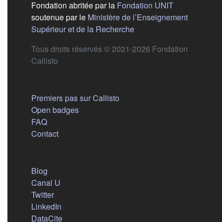
(s'ouvre dans
Fondation abritée par la
Fondation UNIT
soutenue par le
Ministère de l’Enseignement
(s'ouvre dans un nouvel 
Supérieur et de la Recherche
Tous droits réservés © 2021-2026 Fondation
Callisto
Aide
Premiers pas sur Callisto
Open badges
FAQ
Contact
Nous suivre
(s'ouvre dans un nouvel onglet)
Blog
(s'ouvre dans un nouvel onglet)
Canal U
(s'ouvre dans un nouvel onglet)
Twitter
(s'ouvre dans un nouvel onglet)
LinkedIn
(s'ouvre dans un nouvel onglet)
DataCite