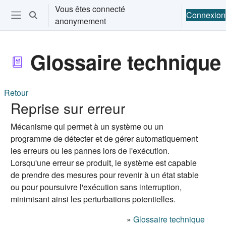
Passer au contenu principal
Vous êtes connecté
Connexion
Activer/désactiver la saisie de recherche
anonymement
Ouvrir le menu de navigation
Glossaire technique
Retour
Reprise sur erreur
Mécanisme qui permet à un système ou un
programme de détecter et de gérer automatiquement
les erreurs ou les pannes lors de l'exécution.
Lorsqu'une erreur se produit, le système est capable
de prendre des mesures pour revenir à un état stable
ou pour poursuivre l'exécution sans interruption,
minimisant ainsi les perturbations potentielles.
»
Glossaire technique