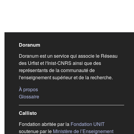
Liens de bas de pag
Doranum
Doranum est un service qui associe le Réseau
des Urfist et l'Inist-CNRS ainsi que des
représentants de la communauté de
l'enseignement supérieur et de la recherche.
(s'ouvre dans un nouvel onglet)
À propos
(s'ouvre dans un nouvel onglet)
Glossaire
Callisto
(s'ouvre dans
Fondation abritée par la
Fondation UNIT
soutenue par le
Ministère de l’Enseignement