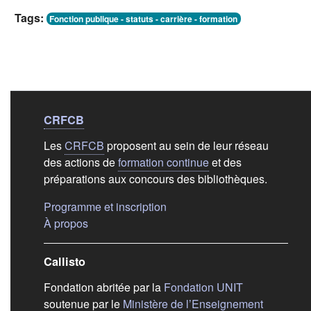
Tags:
Fonction publique - statuts - carrière - formation
Liens de bas de
pag
CRFCB
Les
CRFCB
proposent au sein de leur réseau
des actions de
formation continue
et des
préparations aux concours des bibliothèques.
(s'ouvre dans un nouvel ongle
Programme et inscription
(s'ouvre dans un nouvel onglet)
À propos
Callisto
(s'ouvre dans
Fondation abritée par la
Fondation UNIT
soutenue par le
Ministère de l’Enseignement