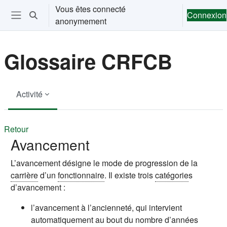
Passer au contenu principal
Vous êtes connecté
Connexion
Activer/désactiver la saisie de recherche
anonymement
Ouvrir le menu de navigation
Glossaire CRFCB
Activité
Retour
Avancement
L’avancement désigne le mode de progression de la
carrière
d’un
fonctionnaire
. Il existe trois
catégorie
s
d’avancement :
l’avancement à l’ancienneté, qui intervient
automatiquement au bout du nombre d’années