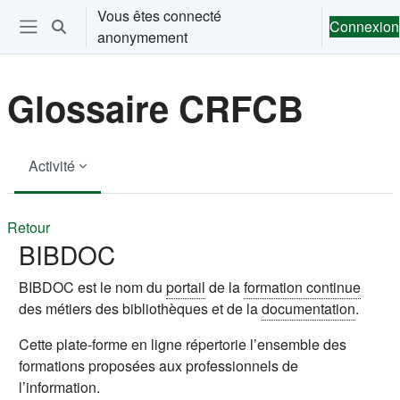
Passer au contenu principal
Vous êtes connecté
Connexion
Activer/désactiver la saisie de recherche
anonymement
Ouvrir le menu de navigation
Glossaire CRFCB
Activité
Retour
BIBDOC
BIBDOC est le nom du
portail
de la
formation continue
des métiers des bibliothèques et de la
documentation
.
Cette plate-forme en ligne répertorie l’ensemble des
formations proposées aux professionnels de
l’information.