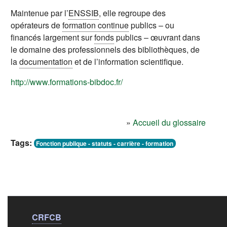
Maintenue par l’
ENSSIB
, elle regroupe des
opérateurs de
formation continue
publics – ou
financés largement sur
fonds
publics – œuvrant dans
le domaine des professionnels des bibliothèques, de
la
documentation
et de l’information scientifique.
(s'ouvre dans un nouvel ongl
http://www.formations-bibdoc.fr/
»
Accueil du glossaire
Tags:
Fonction publique - statuts - carrière - formation
Liens de bas de
pag
CRFCB