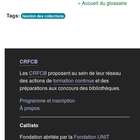
»
Accueil du glossaire
Tags:
Gestion des collections
Liens de bas de
pag
CRFCB
Les
CRFCB
proposent au sein de leur réseau
des actions de
formation continue
et des
préparations aux concours des bibliothèques.
(s'ouvre dans un nouvel ongle
Programme et inscription
(s'ouvre dans un nouvel onglet)
À propos
Callisto
(s'ouvre dans
Fondation abritée par la
Fondation UNIT