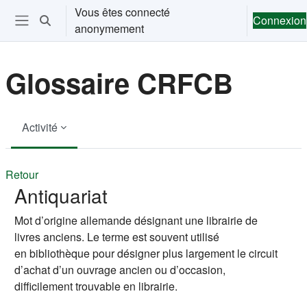
Passer au contenu principal
Vous êtes connecté
Connexion
Activer/désactiver la saisie de recherche
anonymement
Ouvrir le menu de navigation
Glossaire CRFCB
Activité
Retour
Antiquariat
Mot d’origine allemande désignant une librairie de
livres anciens. Le terme est souvent utilisé
en bibliothèque pour désigner plus largement le circuit
d’achat d’un ouvrage ancien ou d’occasion,
difficilement trouvable en librairie.