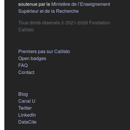
soutenue par le
Ministère de l’Enseignement
(s'ouvre dans un nouvel 
Supérieur et de la Recherche
Tous droits réservés © 2021-2026 Fondation
Callisto
Aide
Premiers pas sur Callisto
Open badges
FAQ
Contact
Nous suivre
(s'ouvre dans un nouvel onglet)
Blog
(s'ouvre dans un nouvel onglet)
Canal U
(s'ouvre dans un nouvel onglet)
Twitter
(s'ouvre dans un nouvel onglet)
LinkedIn
(s'ouvre dans un nouvel onglet)
DataCite