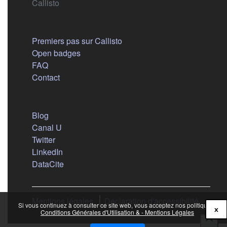
Callisto
Aide
Premiers pas sur Callisto
Open badges
FAQ
Contact
Nous suivre
(s'ouvre dans un nouvel onglet)
Blog
(s'ouvre dans un nouvel onglet)
Canal U
(s'ouvre dans un nouvel onglet)
Twitter
(s'ouvre dans un nouvel onglet)
LinkedIn
(s'ouvre dans un nouvel onglet)
DataCite
Mentions légales
Déclaration d'accessibilité
Si vous continuez à consulter ce site web, vous acceptez nos politiques :
x
Conditions Générales d'Utilisation & - Mentions Légales