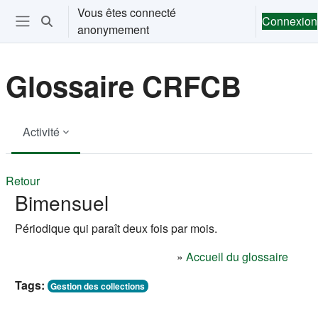
Passer au contenu principal
Vous êtes connecté
Connexion
Activer/désactiver la saisie de recherche
anonymement
Ouvrir le menu de navigation
Glossaire CRFCB
Activité
Retour
Bimensuel
Périodique qui paraît deux fois par mois.
»
Accueil du glossaire
Tags:
Gestion des collections