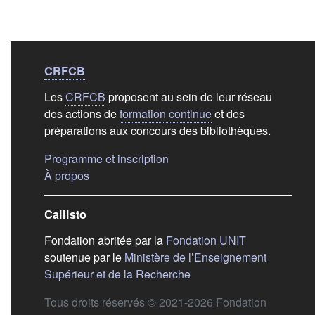
Liens de bas de
pag
CRFCB
Les
CRFCB
proposent au sein de leur réseau
des actions de
formation continue
et des
préparations aux concours des bibliothèques.
(s'ouvre dans un nouvel ongle
Programme et inscription
(s'ouvre dans un nouvel onglet)
À propos
Callisto
(s'ouvre dans
Fondation abritée par la
Fondation UNIT
soutenue par le
Ministère de l’Enseignement
(s'ouvre dans un nouvel 
Supérieur et de la Recherche
Tous droits réservés © 2021-2026 Fondation