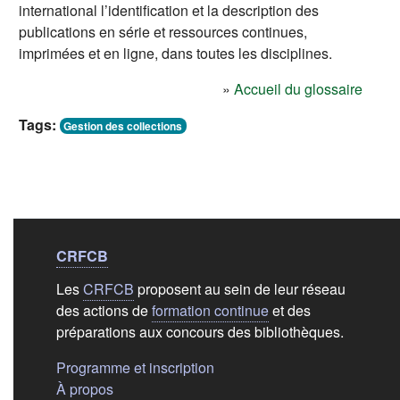
international l’identification et la description des
publications en série et ressources continues,
imprimées et en ligne, dans toutes les disciplines.
»
Accueil du glossaire
Tags:
Gestion des collections
Liens de bas de
pag
CRFCB
Les
CRFCB
proposent au sein de leur réseau
des actions de
formation continue
et des
préparations aux concours des bibliothèques.
(s'ouvre dans un nouvel ongle
Programme et inscription
(s'ouvre dans un nouvel onglet)
À propos