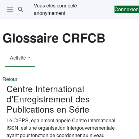
Passer au contenu principal
Vous êtes connecté
Connexion
Activer/désactiver la saisie de recherche
anonymement
Ouvrir le menu de navigation
Glossaire CRFCB
Activité
Retour
Centre International
d’Enregistrement des
Publications en Série
Le CIEPS, également appelé Centre international
ISSN, est une organisation intergouvernementale
ayant pour fonction de coordonner au niveau