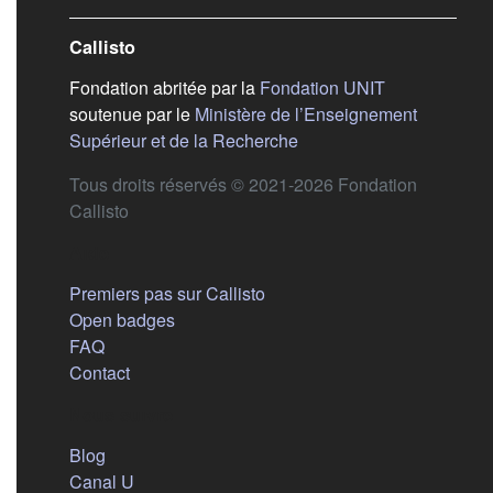
Callisto
(s'ouvre dans
Fondation abritée par la
Fondation UNIT
soutenue par le
Ministère de l’Enseignement
(s'ouvre dans un nouvel 
Supérieur et de la Recherche
Tous droits réservés © 2021-2026 Fondation
Callisto
Aide
Premiers pas sur Callisto
Open badges
FAQ
Contact
Nous suivre
(s'ouvre dans un nouvel onglet)
Blog
(s'ouvre dans un nouvel onglet)
Canal U