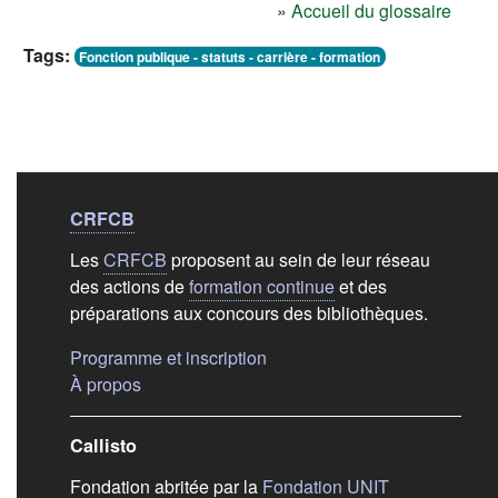
»
Accueil du glossaire
Tags:
Fonction publique - statuts - carrière - formation
Liens de bas de
pag
CRFCB
Les
CRFCB
proposent au sein de leur réseau
des actions de
formation continue
et des
préparations aux concours des bibliothèques.
(s'ouvre dans un nouvel ongle
Programme et inscription
(s'ouvre dans un nouvel onglet)
À propos
Callisto
(s'ouvre dans
Fondation abritée par la
Fondation UNIT