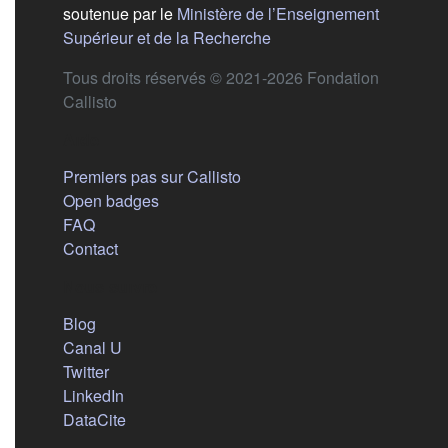
soutenue par le
Ministère de l’Enseignement
(s'ouvre dans un nouvel 
Supérieur et de la Recherche
Tous droits réservés © 2021-2026 Fondation
Callisto
Aide
Premiers pas sur Callisto
Open badges
FAQ
Contact
Nous suivre
(s'ouvre dans un nouvel onglet)
Blog
(s'ouvre dans un nouvel onglet)
Canal U
(s'ouvre dans un nouvel onglet)
Twitter
(s'ouvre dans un nouvel onglet)
LinkedIn
(s'ouvre dans un nouvel onglet)
DataCite