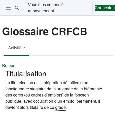
Passer au contenu principal
Vous êtes connecté
Connexion
Activer/désactiver la saisie de recherche
anonymement
Ouvrir le menu de navigation
Glossaire CRFCB
Activité
Retour
Titularisation
La titularisation est l’intégration définitive d’un
fonctionnaire stagiaire
dans un
grade
de la
hiérarchie
des
corps
(ou cadres d’emplois) de la
fonction
publique
, avec occupation d’un emploi permanent. Il
devient alors titulaire de ce
grade
.