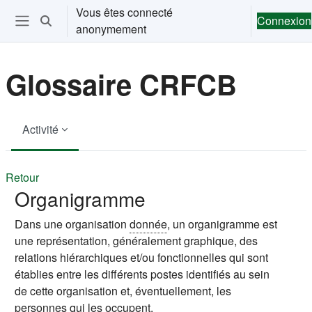
Passer au contenu principal
Vous êtes connecté
Connexion
Activer/désactiver la saisie de recherche
anonymement
Ouvrir le menu de navigation
Glossaire CRFCB
Activité
Retour
Organigramme
Dans une organisation
donnée
, un organigramme est
une représentation, généralement graphique, des
relations hiérarchiques et/ou fonctionnelles qui sont
établies entre les différents postes identifiés au sein
de cette organisation et, éventuellement, les
personnes qui les occupent.