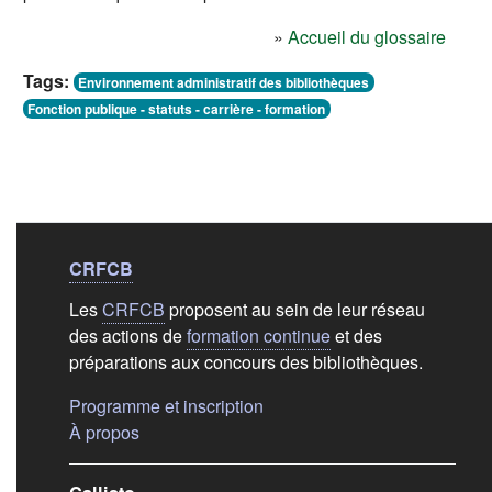
»
Accueil du glossaire
Tags:
Environnement administratif des bibliothèques
Fonction publique - statuts - carrière - formation
Liens de bas de
pag
CRFCB
Les
CRFCB
proposent au sein de leur réseau
des actions de
formation continue
et des
préparations aux concours des bibliothèques.
(s'ouvre dans un nouvel ongle
Programme et inscription
(s'ouvre dans un nouvel onglet)
À propos