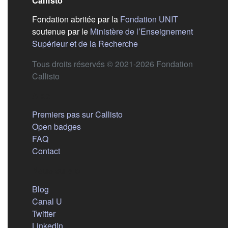
Callisto
(s'ouvre dans
Fondation abritée par la
Fondation UNIT
soutenue par le
Ministère de l’Enseignement
(s'ouvre dans un nouvel 
Supérieur et de la Recherche
Tous droits réservés © 2021-2026 Fondation
Callisto
Aide
Premiers pas sur Callisto
Open badges
FAQ
Contact
Nous suivre
(s'ouvre dans un nouvel onglet)
Blog
(s'ouvre dans un nouvel onglet)
Canal U
(s'ouvre dans un nouvel onglet)
Twitter
(s'ouvre dans un nouvel onglet)
LinkedIn