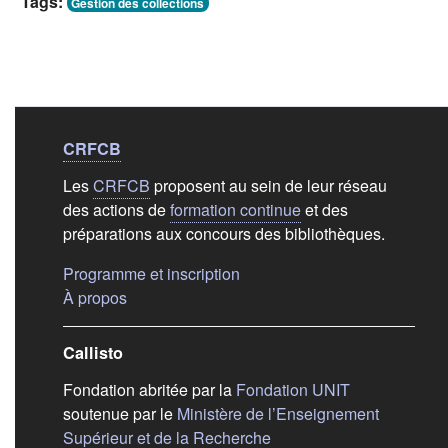
Tags:
Gestion des collections
Liens de bas de
pag
CRFCB
Les
CRFCB
proposent au sein de leur réseau
des actions de
formation continue
et des
préparations aux concours des bibliothèques.
(s'ouvre dans un nouvel ongle
Programme et inscription
(s'ouvre dans un nouvel onglet)
À propos
Callisto
(s'ouvre dans
Fondation abritée par la
Fondation UNIT
soutenue par le
Ministère de l’Enseignement
(s'ouvre dans un nouvel 
Supérieur et de la Recherche