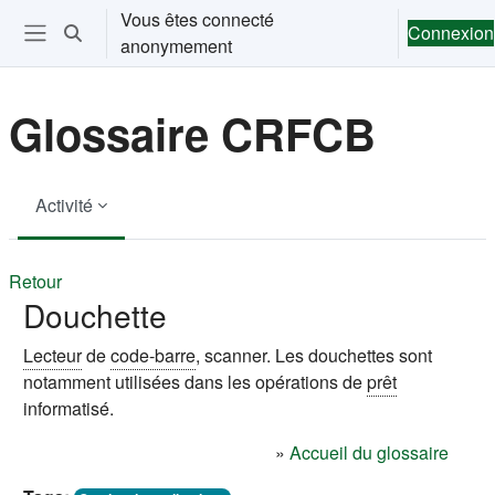
Passer au contenu principal
Vous êtes connecté
Connexion
Activer/désactiver la saisie de recherche
anonymement
Ouvrir le menu de navigation
Glossaire CRFCB
Activité
Retour
Douchette
Lecteur
de
code-barre
, scanner. Les douchettes sont
notamment utilisées dans les opérations de
prêt
informatisé.
»
Accueil du glossaire