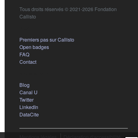
Tous droits réservés © 2021-2026 Fondation
Callisto
Aide
Premiers pas sur Callisto
Open badges
FAQ
Contact
Nous suivre
(s'ouvre dans un nouvel onglet)
Blog
(s'ouvre dans un nouvel onglet)
Canal U
(s'ouvre dans un nouvel onglet)
Twitter
(s'ouvre dans un nouvel onglet)
LinkedIn
(s'ouvre dans un nouvel onglet)
DataCite
Mentions légales
Déclaration d'accessibilité