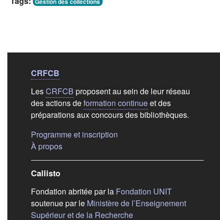
Tags:
Gestion des collections
Liens de bas de
pag
CRFCB
Les
CRFCB
proposent au sein de leur réseau
des actions de
formation continue
et des
préparations aux concours des bibliothèques.
(s'ouvre dans un nouvel ongle
Programme et inscription
(s'ouvre dans un nouvel onglet)
À propos
Callisto
(s'ouvre dans
Fondation abritée par la
Fondation UNIT
soutenue par le
Ministère de l’Enseignement
(s'ouvre dans un nouvel 
Supérieur et de la Recherche