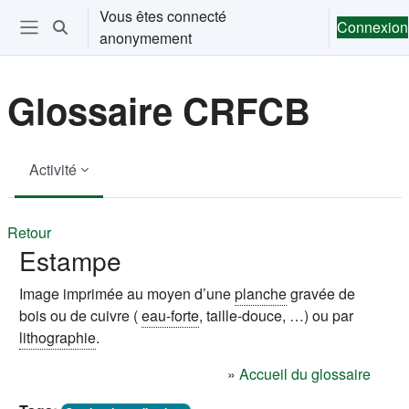
Passer au contenu principal
Vous êtes connecté
Connexion
Activer/désactiver la saisie de recherche
anonymement
Ouvrir le menu de navigation
Glossaire CRFCB
Activité
Retour
Estampe
Image imprimée au moyen d’une
planche
gravée de
bois ou de cuivre (
eau-forte
, taille-douce, …) ou par
lithographie
.
»
Accueil du glossaire