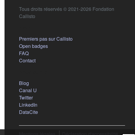
Tous droits réservés © 2021-2026 Fondation
Callisto
Aide
Premiers pas sur Callisto
Open badges
FAQ
Contact
Nous suivre
(s'ouvre dans un nouvel onglet)
Blog
(s'ouvre dans un nouvel onglet)
Canal U
(s'ouvre dans un nouvel onglet)
Twitter
(s'ouvre dans un nouvel onglet)
LinkedIn
(s'ouvre dans un nouvel onglet)
DataCite
Mentions légales
Déclaration d'accessibilité