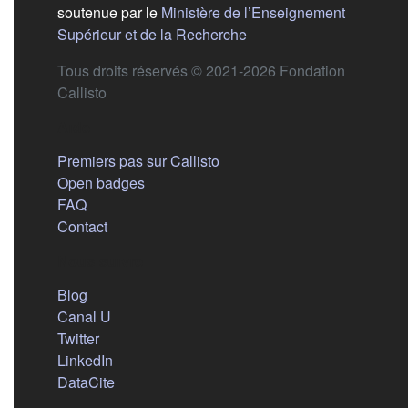
soutenue par le
Ministère de l’Enseignement
(s'ouvre dans un nouvel 
Supérieur et de la Recherche
Tous droits réservés © 2021-2026 Fondation
Callisto
Aide
Premiers pas sur Callisto
Open badges
FAQ
Contact
Nous suivre
(s'ouvre dans un nouvel onglet)
Blog
(s'ouvre dans un nouvel onglet)
Canal U
(s'ouvre dans un nouvel onglet)
Twitter
(s'ouvre dans un nouvel onglet)
LinkedIn
(s'ouvre dans un nouvel onglet)
DataCite