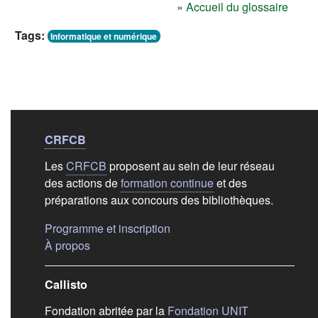
»
Accueil du glossaire
Tags:
Informatique et numérique
Liens de bas de
pag
CRFCB
Les
CRFCB
proposent au sein de leur réseau
des actions de
formation continue
et des
préparations aux concours des bibliothèques.
(s'ouvre dans un nouvel ongle
Programme et inscription
(s'ouvre dans un nouvel onglet)
À propos
Callisto
(s'ouvre dans
Fondation abritée par la
Fondation UNIT