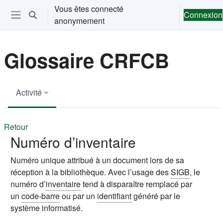
Passer au contenu principal
Vous êtes connecté
Connexion
Activer/désactiver la saisie de recherche
anonymement
Ouvrir le menu de navigation
Glossaire CRFCB
Activité
Retour
Numéro d’inventaire
Numéro unique attribué à un document lors de sa
réception à la bibliothèque. Avec l’usage des
SIGB
, le
numéro d’
inventaire
tend à disparaître remplacé par
un
code-barre
ou par un
identifiant
généré par le
système informatisé.