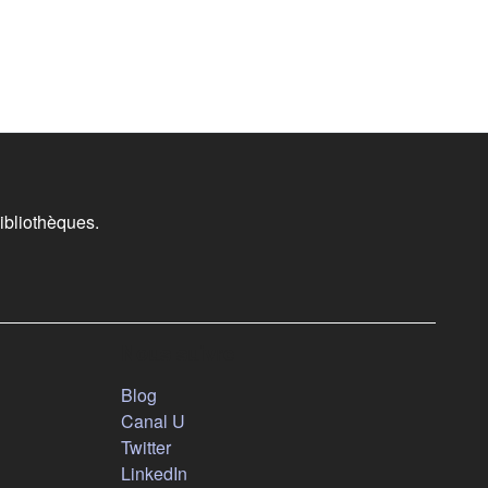
ibliothèques.
Nous suivre
(s'ouvre dans un nouvel onglet)
Blog
(s'ouvre dans un nouvel onglet)
Canal U
(s'ouvre dans un nouvel onglet)
Twitter
(s'ouvre dans un nouvel onglet)
LinkedIn