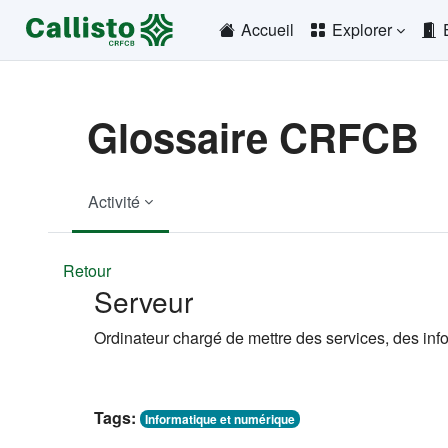
Passer au contenu principal
Accueil
Explorer
Glossaire CRFCB
Activité
Retour
Serveur
Ordinateur chargé de mettre des services, des inf
Tags:
Informatique et numérique