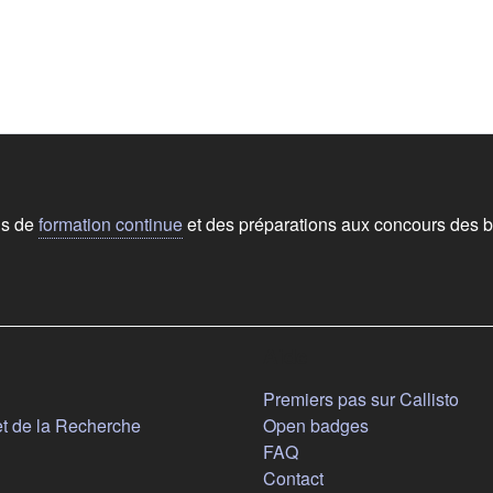
ns de
formation continue
et des préparations aux concours des b
Aide
n nouvel onglet)
Premiers pas sur Callisto
(s'ouvre dans un nouvel onglet)
et de la Recherche
Open badges
FAQ
Contact