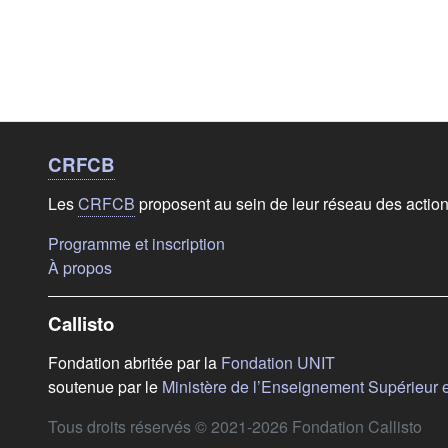
Liens de bas de
page
CRFCB
Les
CRFCB
proposent au sein de leur réseau des actio
(s'ouvre dans un nouvel onglet)
Programme et inscription
(s'ouvre dans un nouvel onglet)
À propos
Callisto
(s'ouvre dans u
Fondation abritée par la
Fondation UNIT
soutenue par le
Ministère de l’Enseignement Supérieur 
Tous droits réservés © 2021-2026 Fondation Callisto