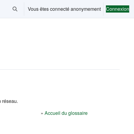
Vous êtes connecté anonymement
Connexion
Activer/désactiver la saisie de recherche
n réseau.
»
Accueil du glossaire