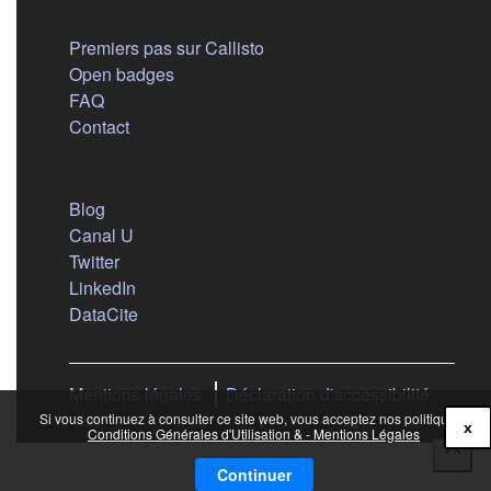
Aide
Premiers pas sur Callisto
Open badges
FAQ
Contact
Nous suivre
(s'ouvre dans un nouvel onglet)
Blog
(s'ouvre dans un nouvel onglet)
Canal U
(s'ouvre dans un nouvel onglet)
Twitter
(s'ouvre dans un nouvel onglet)
LinkedIn
(s'ouvre dans un nouvel onglet)
DataCite
Mentions légales
Déclaration d'accessibilité
Si vous continuez à consulter ce site web, vous acceptez nos politiques :
x
Conditions Générales d'Utilisation & - Mentions Légales
Continuer