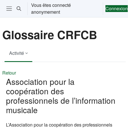
Passer au contenu principal
Vous êtes connecté
Connexion
Activer/désactiver la saisie de recherche
anonymement
Ouvrir le menu de navigation
Glossaire CRFCB
Activité
Retour
Association pour la
coopération des
professionnels de l’information
musicale
L’Association pour la coopération des professionnels