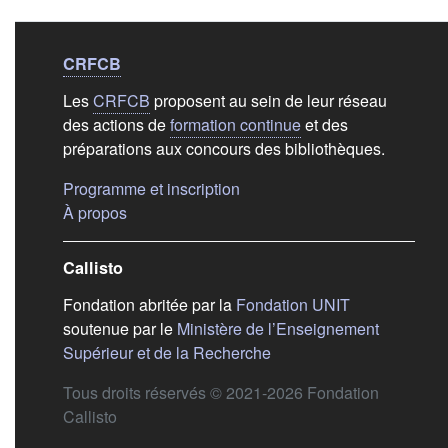
Liens de bas de
pag
CRFCB
Les
CRFCB
proposent au sein de leur réseau
des actions de
formation continue
et des
préparations aux concours des bibliothèques.
(s'ouvre dans un nouvel ongle
Programme et inscription
(s'ouvre dans un nouvel onglet)
À propos
Callisto
(s'ouvre dans
Fondation abritée par la
Fondation UNIT
soutenue par le
Ministère de l’Enseignement
(s'ouvre dans un nouvel 
Supérieur et de la Recherche
Tous droits réservés © 2021-2026 Fondation
Callisto