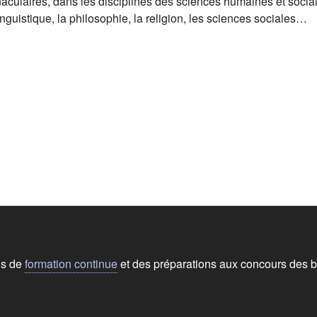
laires, dans les disciplines des sciences humaines et sociales, en
inguistique, la philosophie, la religion, les sciences sociales…
 nouvel onglet)
ns de
formation continue
et des préparations aux concours des b