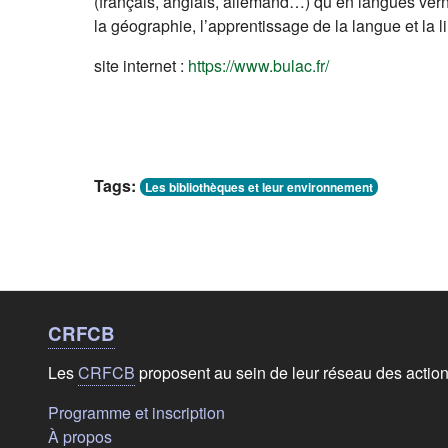
(français, anglais, allemand…) qu’en langues vernacu
la géographie, l’apprentissage de la langue et la l
(s'ouvre dans un
site internet :
https://www.bulac.fr/
Tags:
Les bibliothèques et leur environnement
Liens de bas de
page
CRFCB
Les
CRFCB
proposent au sein de leur réseau des actio
(s'ouvre dans un nouvel onglet)
Programme et inscription
(s'ouvre dans un nouvel onglet)
À propos