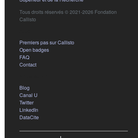
Tous droits réservés © 2021-2026 Fondation
Callisto
Aide
Premiers pas sur Callisto
Open badges
FAQ
Contact
Nous suivre
(s'ouvre dans un nouvel onglet)
Blog
(s'ouvre dans un nouvel onglet)
Canal U
(s'ouvre dans un nouvel onglet)
Twitter
(s'ouvre dans un nouvel onglet)
LinkedIn
(s'ouvre dans un nouvel onglet)
DataCite