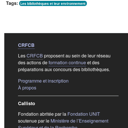
Tags:
Les bibliothèques et leur environnement
Liens de bas de
pag
CRFCB
Les
CRFCB
proposent au sein de leur réseau
des actions de
formation continue
et des
préparations aux concours des bibliothèques.
(s'ouvre dans un nouvel ongle
Programme et inscription
(s'ouvre dans un nouvel onglet)
À propos
Callisto
(s'ouvre dans
Fondation abritée par la
Fondation UNIT
soutenue par le
Ministère de l’Enseignement
(s'ouvre dans un nouvel 
Supérieur et de la Recherche