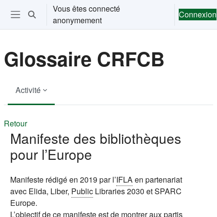
Passer au contenu principal
Vous êtes connecté
Connexion
Activer/désactiver la saisie de recherche
anonymement
Ouvrir le menu de navigation
Glossaire CRFCB
Activité
Retour
Manifeste des bibliothèques
pour l’Europe
Manifeste rédigé en 2019 par l’
IFLA
en partenariat
avec Elida, Liber,
Public
Libraries 2030 et SPARC
Europe.
L’objectif de ce manifeste est de montrer aux partis