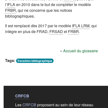
l’
IFLA
en 2010 dans le but de compléter le modèle
FRBR
, qui ne concerne que les notices
bibliographiques.
Il est remplacé dès 2017 par le modèle
IFLA LRM
, qui
intègre en plus de FRAD,
FRSAD
et
FRBR
.
»
Accueil du glossaire
Tags:
Transition bibliographique
Liens de bas de
pag
CRFCB
Les
CRFCB
proposent au sein de leur réseau