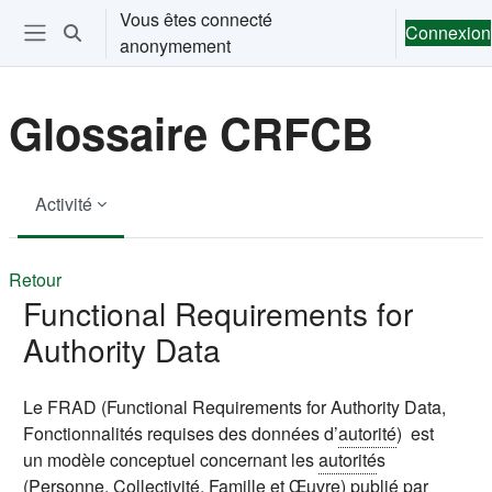
Passer au contenu principal
Vous êtes connecté
Connexion
Activer/désactiver la saisie de recherche
anonymement
Ouvrir le menu de navigation
Glossaire CRFCB
Activité
Retour
Functional Requirements for
Authority Data
Le FRAD (Functional Requirements for Authority Data,
Fonctionnalités requises des données d’
autorité
) est
un modèle conceptuel concernant les
autorité
s
(Personne, Collectivité, Famille et
Œuvre
) publié par