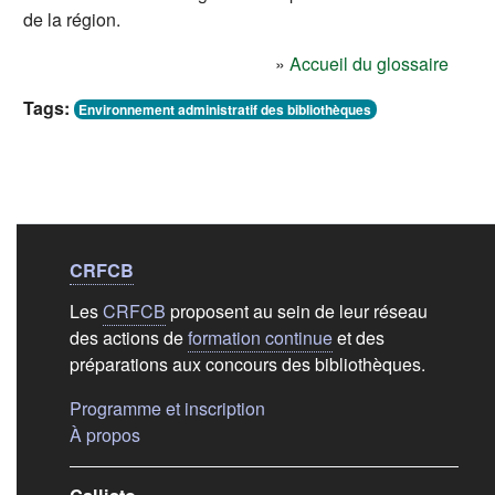
de la région.
»
Accueil du glossaire
Tags:
Environnement administratif des bibliothèques
Liens de bas de
pag
CRFCB
Les
CRFCB
proposent au sein de leur réseau
des actions de
formation continue
et des
préparations aux concours des bibliothèques.
(s'ouvre dans un nouvel ongle
Programme et inscription
(s'ouvre dans un nouvel onglet)
À propos