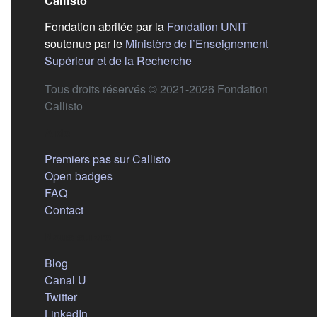
Callisto
(s'ouvre dans
Fondation abritée par la
Fondation UNIT
soutenue par le
Ministère de l’Enseignement
(s'ouvre dans un nouvel 
Supérieur et de la Recherche
Tous droits réservés © 2021-2026 Fondation
Callisto
Aide
Premiers pas sur Callisto
Open badges
FAQ
Contact
Nous suivre
(s'ouvre dans un nouvel onglet)
Blog
(s'ouvre dans un nouvel onglet)
Canal U
(s'ouvre dans un nouvel onglet)
Twitter
(s'ouvre dans un nouvel onglet)
LinkedIn