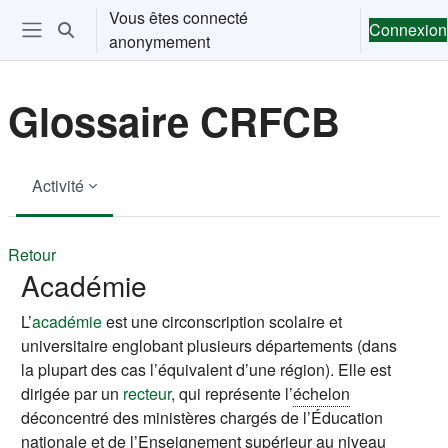
Passer au contenu principal
Vous êtes connecté
Connexion
Activer/désactiver la saisie de recherche
anonymement
Ouvrir le menu de navigation
Glossaire CRFCB
Activité
Retour
Académie
L’
académie
est une circonscription scolaire et
universitaire englobant plusieurs départements (dans
la plupart des cas l’équivalent d’une région). Elle est
dirigée par un
recteur
, qui représente l’
échelon
déconcentré des ministères chargés de l’Éducation
nationale et de l’Enseignement supérieur au niveau