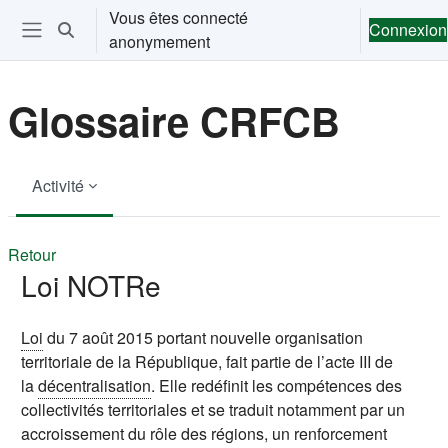
Passer au contenu principal
Vous êtes connecté
Connexion
Activer/désactiver la saisie de recherche
anonymement
Ouvrir le menu de navigation
Glossaire CRFCB
Activité
Retour
Loi NOTRe
Loi
du 7 août 2015 portant nouvelle organisation
territoriale de la République, fait partie de l’acte III de
la
décentralisation
. Elle redéfinit les compétences des
collectivités territoriales et se traduit notamment par un
accroissement du rôle des régions, un renforcement