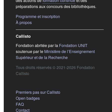
des actions de
formation continue
et des
préparations aux concours des bibliothèques.
(s'ouvre dans un nouvel ongle
Programme et inscription
(s'ouvre dans un nouvel onglet)
À propos
Callisto
(s'ouvre dans
Fondation abritée par la
Fondation UNIT
soutenue par le
Ministère de l’Enseignement
(s'ouvre dans un nouvel 
Supérieur et de la Recherche
Tous droits réservés © 2021-2026 Fondation
Callisto
Aide
Premiers pas sur Callisto
Open badges
FAQ
Contact