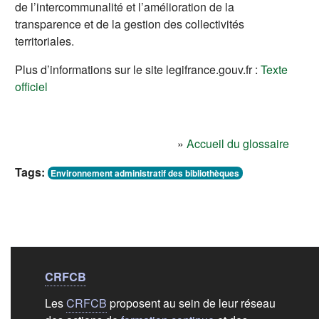
de l’intercommunalité et l’amélioration de la
transparence et de la gestion des collectivités
territoriales.
Plus d’informations sur le site legifrance.gouv.fr :
Texte
(s'ouvre dans un nouvel onglet)
officiel
»
Accueil du glossaire
Tags:
Environnement administratif des bibliothèques
Liens de bas de
pag
CRFCB
Les
CRFCB
proposent au sein de leur réseau