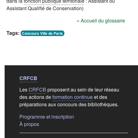
dans la
fonction publique territoriale
: Assistant ou
Assistant Qualifié de Conservation)
»
Accueil du glossaire
Tags:
Concours Ville de Paris
Liens de bas de
pag
CRFCB
Les
CRFCB
proposent au sein de leur réseau
des actions de
formation continue
et des
préparations aux concours des bibliothèques.
(s'ouvre dans un nouvel ongle
Programme et inscription
(s'ouvre dans un nouvel onglet)
À propos