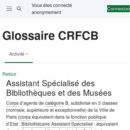
Passer au contenu principal
Vous êtes connecté
Connexion
Activer/désactiver la saisie de recherche
anonymement
Ouvrir le menu de navigation
Glossaire CRFCB
Activité
Retour
Assistant Spécialisé des
Bibliothèques et des Musées
Corps
d’agents de
catégorie
B, subdivisé en 3 classes
(normale, supérieure et exceptionnelle) de la Ville de
Paris (
corps
équivalent dans la
fonction publique
d’Etat :
Bibliothécaire Assistant Spécialisé
; équivalent