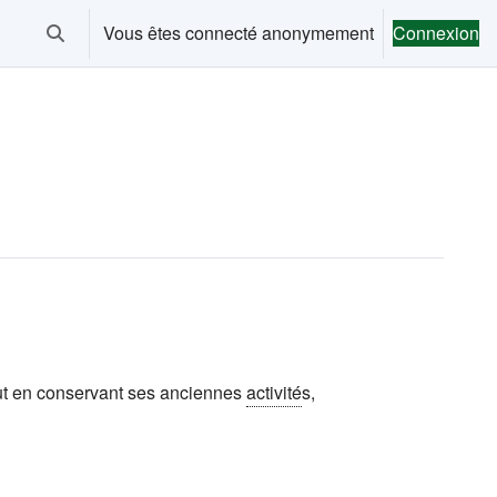
Vous êtes connecté anonymement
Connexion
Activer/désactiver la saisie de recherche
out en conservant ses anciennes
activité
s,