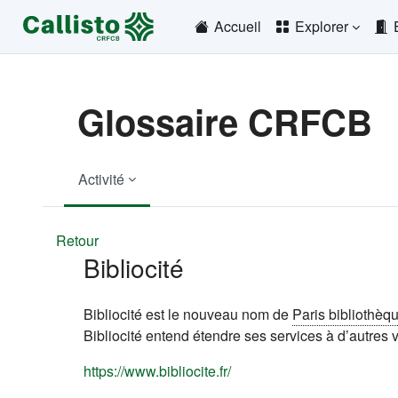
Passer au contenu principal
Accueil
Explorer
Glossaire CRFCB
Activité
Retour
Bibliocité
Bibliocité est le nouveau nom de
Paris bibliothèq
Bibliocité entend étendre ses services à d’autres vi
(s'ouvre dans un nouvel on
https://www.bibliocite.fr/