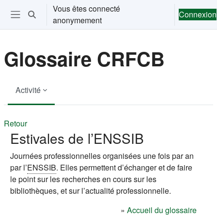
Passer au contenu principal
Vous êtes connecté
Connexion
Activer/désactiver la saisie de recherche
anonymement
Ouvrir le menu de navigation
Glossaire CRFCB
Activité
Retour
Estivales de l’ENSSIB
Journées professionnelles organisées une fois par an
par l’
ENSSIB
. Elles permettent d’échanger et de faire
le point sur les recherches en cours sur les
bibliothèques, et sur l’actualité professionnelle.
»
Accueil du glossaire