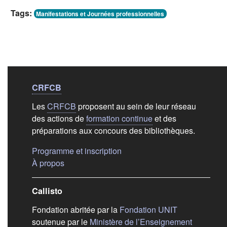
Tags:
Manifestations et Journées professionnelles
Liens de bas de
pag
CRFCB
Les
CRFCB
proposent au sein de leur réseau
des actions de
formation continue
et des
préparations aux concours des bibliothèques.
(s'ouvre dans un nouvel ongle
Programme et inscription
(s'ouvre dans un nouvel onglet)
À propos
Callisto
(s'ouvre dans
Fondation abritée par la
Fondation UNIT
soutenue par le
Ministère de l’Enseignement