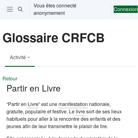
Passer au contenu principal
Vous êtes connecté
Connexion
Activer/désactiver la saisie de recherche
anonymement
Ouvrir le menu de navigation
Glossaire CRFCB
Activité
Retour
Partir en Livre
“Partir en
Livre
” est une
manifestation
nationale,
gratuite, populaire et festive. Le
livre
sort de ses lieux
habituels pour aller à la rencontre des enfants et des
jeunes afin de leur transmettre le plaisir de lire.