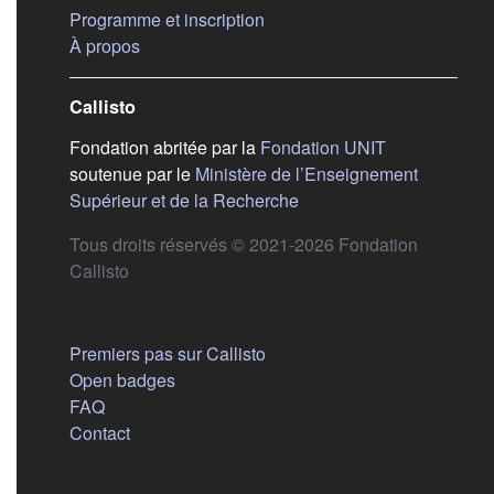
(s'ouvre dans un nouvel ongle
Programme et inscription
(s'ouvre dans un nouvel onglet)
À propos
Callisto
(s'ouvre dans
Fondation abritée par la
Fondation UNIT
soutenue par le
Ministère de l’Enseignement
(s'ouvre dans un nouvel 
Supérieur et de la Recherche
Tous droits réservés © 2021-2026 Fondation
Callisto
Aide
Premiers pas sur Callisto
Open badges
FAQ
Contact
Nous suivre