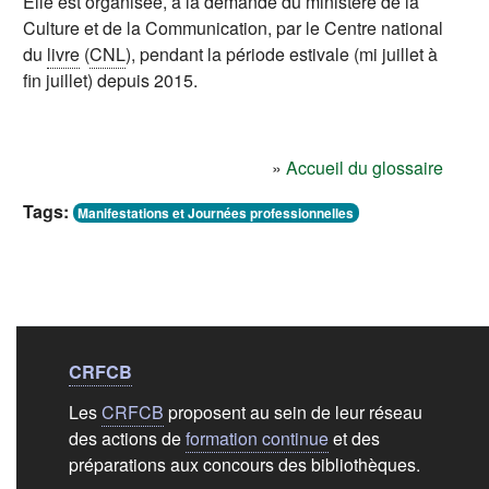
Elle est organisée, à la demande du
ministère de la
Culture
et de la Communication, par le Centre national
du
livre
(
CNL
), pendant la période estivale (mi juillet à
fin juillet) depuis 2015.
»
Accueil du glossaire
Tags:
Manifestations et Journées professionnelles
Liens de bas de
pag
CRFCB
Les
CRFCB
proposent au sein de leur réseau
des actions de
formation continue
et des
préparations aux concours des bibliothèques.