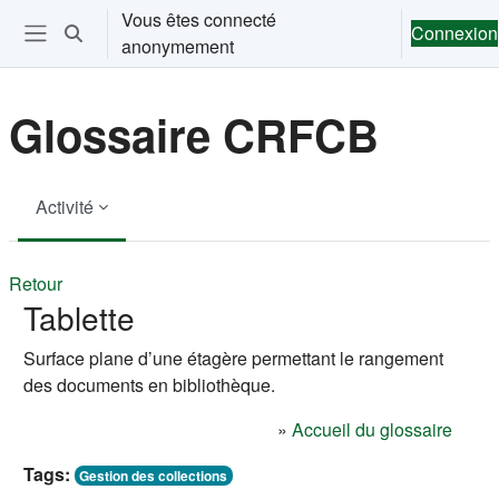
Passer au contenu principal
Vous êtes connecté
Connexion
Activer/désactiver la saisie de recherche
anonymement
Ouvrir le menu de navigation
Glossaire CRFCB
Activité
Retour
Tablette
Surface plane d’une étagère permettant le rangement
des documents en bibliothèque.
»
Accueil du glossaire
Tags:
Gestion des collections