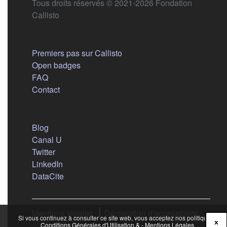
Tous droits réservés © 2021-2026 Fondation
Callisto
Aide
Premiers pas sur Callisto
Open badges
FAQ
Contact
Nous suivre
(s'ouvre dans un nouvel onglet)
Blog
(s'ouvre dans un nouvel onglet)
Canal U
(s'ouvre dans un nouvel onglet)
Twitter
(s'ouvre dans un nouvel onglet)
LinkedIn
(s'ouvre dans un nouvel onglet)
DataCite
Mentions légales
Déclaration d'accessibilité
Si vous continuez à consulter ce site web, vous acceptez nos politiques :
x
Conditions Générales d'Utilisation & - Mentions Légales