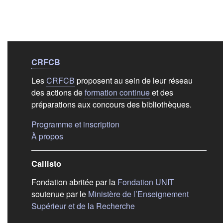
Liens de bas de
pag
CRFCB
Les
CRFCB
proposent au sein de leur réseau
des actions de
formation continue
et des
préparations aux concours des bibliothèques.
(s'ouvre dans un nouvel ongle
Programme et inscription
(s'ouvre dans un nouvel onglet)
À propos
Callisto
(s'ouvre dans
Fondation abritée par la
Fondation UNIT
soutenue par le
Ministère de l’Enseignement
(s'ouvre dans un nouvel 
Supérieur et de la Recherche