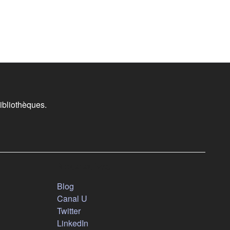
ibliothèques.
Nous suivre
(s'ouvre dans un nouvel onglet)
Blog
(s'ouvre dans un nouvel onglet)
Canal U
(s'ouvre dans un nouvel onglet)
Twitter
(s'ouvre dans un nouvel onglet)
LinkedIn