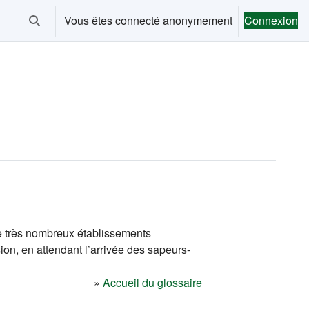
Vous êtes connecté anonymement
Connexion
Activer/désactiver la saisie de recherche
e très nombreux établissements
sion, en attendant l’arrivée des sapeurs-
»
Accueil du glossaire