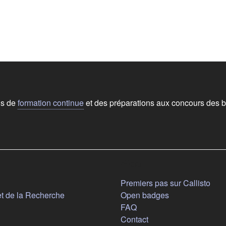
ns de
formation continue
et des préparations aux concours des b
Aide
n nouvel onglet)
Premiers pas sur Callisto
(s'ouvre dans un nouvel onglet)
et de la Recherche
Open badges
FAQ
Contact