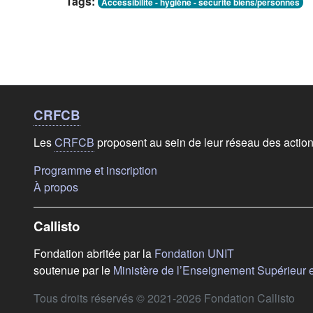
Tags:
Accessibilité - hygiène - sécurité biens/personnes
Liens de bas de
page
CRFCB
Les
CRFCB
proposent au sein de leur réseau des actio
(s'ouvre dans un nouvel onglet)
Programme et inscription
(s'ouvre dans un nouvel onglet)
À propos
Callisto
(s'ouvre dans u
Fondation abritée par la
Fondation UNIT
soutenue par le
Ministère de l’Enseignement Supérieur 
Tous droits réservés © 2021-2026 Fondation Callisto