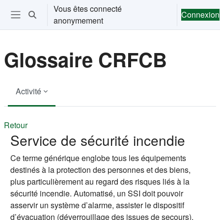
Passer au contenu principal
Vous êtes connecté
Connexion
Activer/désactiver la saisie de recherche
anonymement
Ouvrir le menu de navigation
Glossaire CRFCB
Activité
Retour
Service de sécurité incendie
Ce terme générique englobe tous les équipements
destinés à la protection des personnes et des biens,
plus particulièrement au regard des risques liés à la
sécurité incendie. Automatisé, un SSI doit pouvoir
asservir un système d’alarme, assister le dispositif
d’évacuation (déverrouillage des issues de secours),