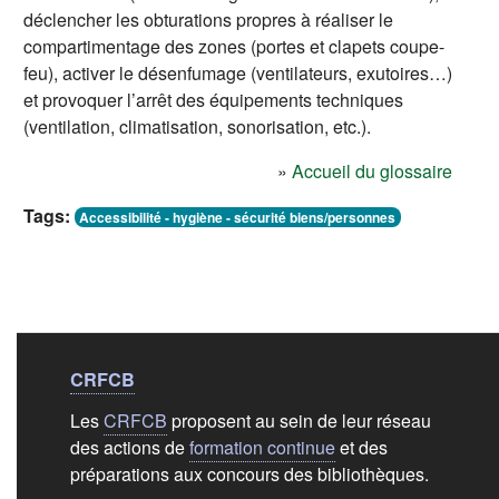
déclencher les obturations propres à réaliser le
compartimentage des zones (portes et clapets coupe-
feu), activer le désenfumage (ventilateurs, exutoires…)
et provoquer l’arrêt des équipements techniques
(ventilation, climatisation, sonorisation, etc.).
»
Accueil du glossaire
Tags:
Accessibilité - hygiène - sécurité biens/personnes
Liens de bas de
pag
CRFCB
Les
CRFCB
proposent au sein de leur réseau
des actions de
formation continue
et des
préparations aux concours des bibliothèques.