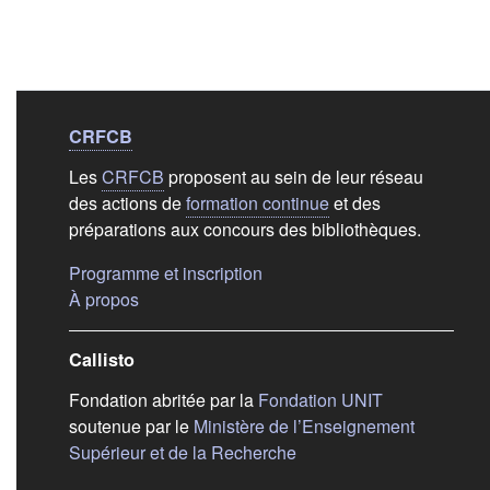
Liens de bas de
pag
CRFCB
Les
CRFCB
proposent au sein de leur réseau
des actions de
formation continue
et des
préparations aux concours des bibliothèques.
(s'ouvre dans un nouvel ongle
Programme et inscription
(s'ouvre dans un nouvel onglet)
À propos
Callisto
(s'ouvre dans
Fondation abritée par la
Fondation UNIT
soutenue par le
Ministère de l’Enseignement
(s'ouvre dans un nouvel 
Supérieur et de la Recherche