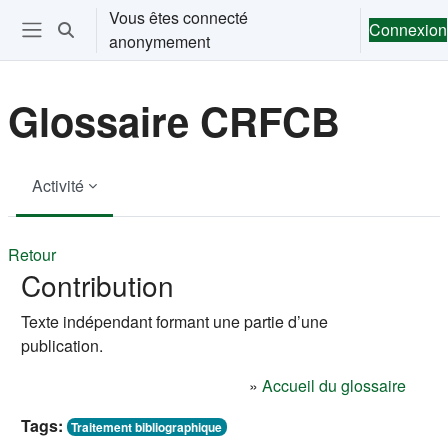
Passer au contenu principal
Vous êtes connecté
Connexion
Activer/désactiver la saisie de recherche
anonymement
Ouvrir le menu de navigation
Glossaire CRFCB
Activité
Retour
Contribution
Texte indépendant formant une partie d’une
publication.
»
Accueil du glossaire
Tags:
Traitement bibliographique