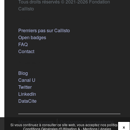
Tous droits réservés © 2021-2026 Fondation
Callisto
Aide
Premiers pas sur Callisto
Open badges
FAQ
Contact
Nous suivre
(s'ouvre dans un nouvel onglet)
Blog
(s'ouvre dans un nouvel onglet)
Canal U
(s'ouvre dans un nouvel onglet)
Twitter
(s'ouvre dans un nouvel onglet)
LinkedIn
(s'ouvre dans un nouvel onglet)
DataCite
Mentions légales
Déclaration d'accessibilité
Si vous continuez à consulter ce site web, vous acceptez nos politiques :
x
Conditions Générales d'Utilisation & - Mentions Légales