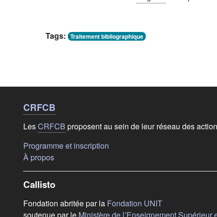
Tags:
Traitement bibliographique
Liens de bas de
page
CRFCB
Les
CRFCB
proposent au sein de leur réseau des actio
(s'ouvre dans un nouvel onglet)
Programme et inscription
(s'ouvre dans un nouvel onglet)
À propos
Callisto
(s'ouvre dans u
Fondation abritée par la
Fondation UNIT
soutenue par le
Ministère de l’Enseignement Supérieur 