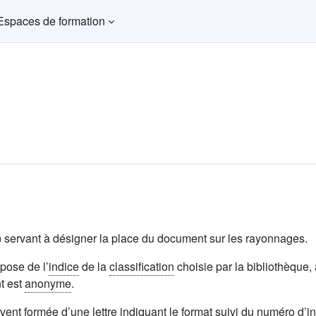
Espaces de formation
) servant à désigner la place du document sur les rayonnages.
pose de l’
indice
de la
classification
choisie par la bibliothèque,
t est
anonyme
.
vent formée d’une lettre indiquant le
format
suivi du
numéro d’in