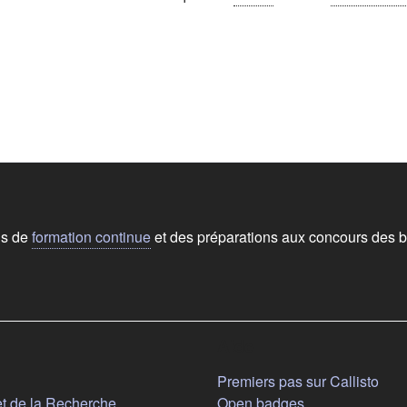
ns de
formation continue
et des préparations aux concours des b
Aide
n nouvel onglet)
Premiers pas sur Callisto
(s'ouvre dans un nouvel onglet)
et de la Recherche
Open badges