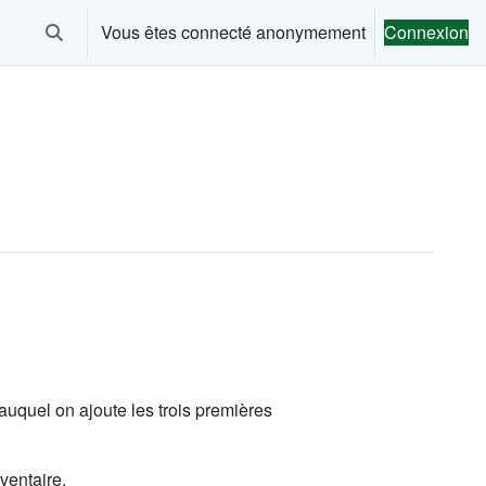
Vous êtes connecté anonymement
Connexion
Activer/désactiver la saisie de recherche
 auquel on ajoute les trois premières
ventaire
.