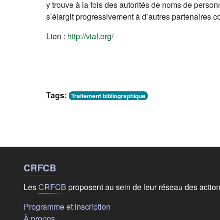
y trouve à la fois des
autorité
s de noms de personn
s’élargit progressivement à d’autres partenaires
Lien :
http://viaf.org/
Tags:
Traitement bibliographique
Liens de bas de
page
CRFCB
Les
CRFCB
proposent au sein de leur réseau des actio
(s'ouvre dans un nouvel onglet)
Programme et inscription
(s'ouvre dans un nouvel onglet)
À propos