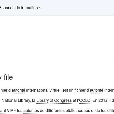
Espaces de formation
 file
chier
d’
autorité
international virtuel, est un
fichier
d’
autorité
intern
 National Library, la
Library of Congress
et l’
OCLC
. En 2012 il 
iant
VIAF les
autorité
s de différentes bibliothèques et de les diff