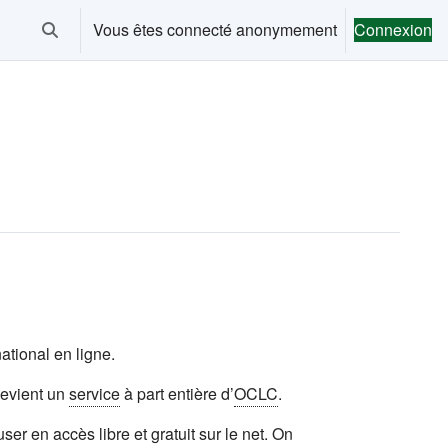
Vous êtes connecté anonymement
Connexion
Activer/désactiver la saisie de recherche
ational en ligne.
devient un
service
à part entière d’
OCLC
.
user en accès libre et gratuit sur le net. On