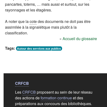
pancartes, totems, … mais aussi et surtout, sur les
rayonnages et les étagères.
A noter que la
cote
des documents ne doit pas être
assimilée à la signalétique mais plutôt à la
classification
.
»
Accueil du glossaire
Tags:
Autour des services aux publics
Liens de bas de
pag
CRFCB
Les
CRFCB
proposent au sein de leur réseau
des actions de
formation continue
et des
préparations aux concours des bibliothèques.