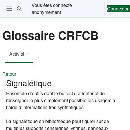
Passer au contenu principal
Vous êtes connecté
Connexion
Activer/désactiver la saisie de recherche
anonymement
Ouvrir le menu de navigation
Glossaire CRFCB
Activité
Retour
Signalétique
Ensemble d’outils dont le but est d’orienter et de
renseigner le plus simplement possible les
usager
s à
l’aide d’informations très synthétiques.
La signalétique en bibliothèque peut figurer sur de
multiples supports : enseignes, vitrines, panneaux,