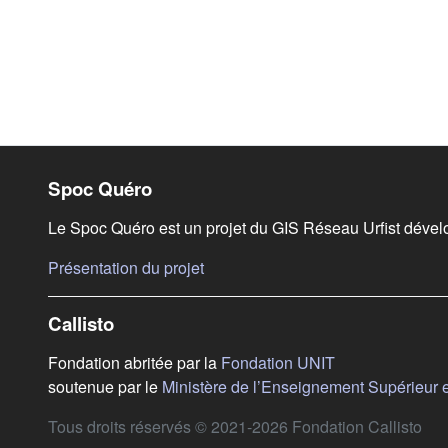
Liens de bas de page
Spoc Quéro
Le Spoc Quéro est un projet du GIS Réseau Urfist dével
(s'ouvre dans un nouvel onglet)
Présentation du projet
Callisto
(s'ouvre dans u
Fondation abritée par la
Fondation UNIT
soutenue par le
Ministère de l’Enseignement Supérieur 
Tous droits réservés © 2021-2026 Fondation Callisto