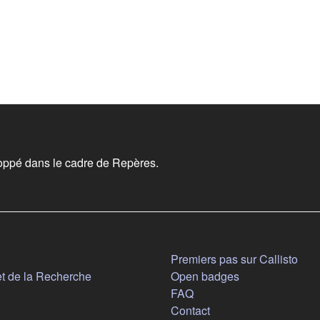
oppé dans le cadre de Repères.
Aide
n nouvel onglet)
Premiers pas sur Callisto
(s'ouvre dans un nouvel onglet)
et de la Recherche
Open badges
FAQ
Contact