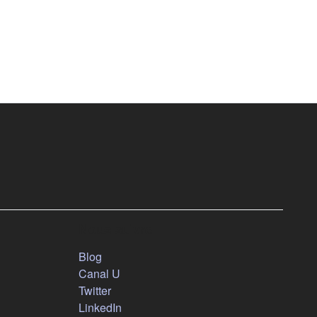
Nous suivre
(s'ouvre dans un nouvel onglet)
Blog
(s'ouvre dans un nouvel onglet)
Canal U
(s'ouvre dans un nouvel onglet)
Twitter
(s'ouvre dans un nouvel onglet)
LinkedIn