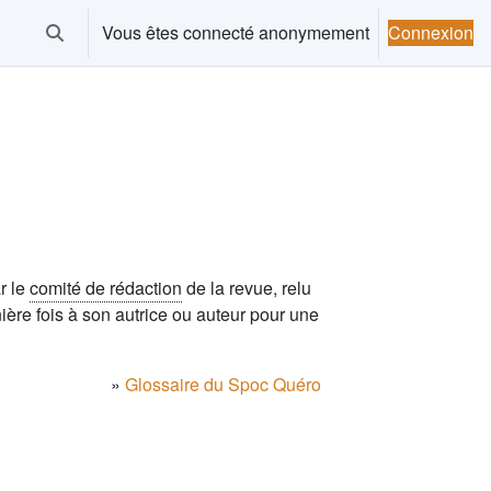
Vous êtes connecté anonymement
Connexion
Activer/désactiver la saisie de recherche
r le
comité de rédaction
de la revue, relu
rnière fois à son autrice ou auteur pour une
»
Glossaire du Spoc Quéro