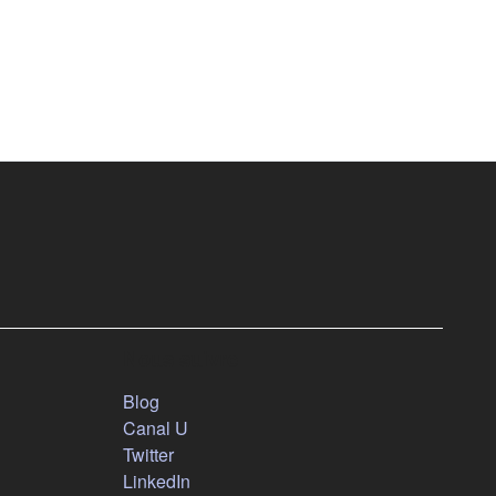
Nous suivre
(s'ouvre dans un nouvel onglet)
Blog
(s'ouvre dans un nouvel onglet)
Canal U
(s'ouvre dans un nouvel onglet)
Twitter
(s'ouvre dans un nouvel onglet)
LinkedIn