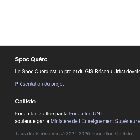
Liens de bas de page
Spoc Quéro
Le Spoc Quéro est un projet du GIS Réseau Urfist dével
(s'ouvre dans un nouvel onglet)
Présentation du projet
Callisto
(s'ouvre dans u
Fondation abritée par la
Fondation UNIT
soutenue par le
Ministère de l’Enseignement Supérieur 
Tous droits réservés © 2021-2026 Fondation Callisto